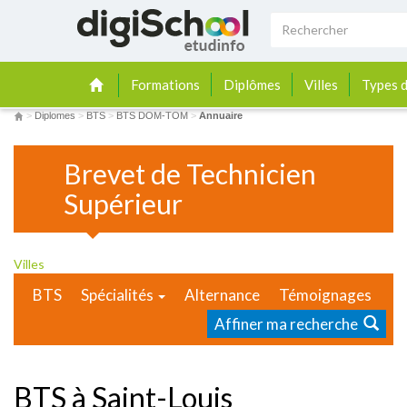
Formations
Diplômes
Villes
Types d
>
Diplomes
>
BTS
>
BTS DOM-TOM
>
Annuaire
Brevet de Technicien
Supérieur
Villes
BTS
Spécialités
Alternance
Témoignages
Affiner ma recherche
BTS à Saint-Louis