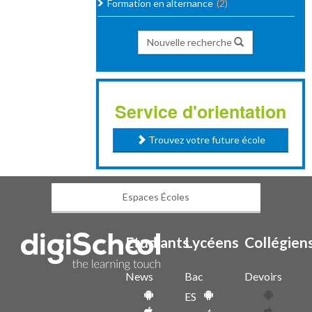
Formation en alternance
(2)
Nouvelle recherche
Service d'orientation
Trouvez votre future école
Espaces Écoles
Etudiants
Lycéens
Collégien
News
Bac
Devoirs
ES