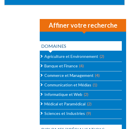
Affiner votre recherche
DOMAINES
Agriculture et Environnement
(2)
Banque et Finance
(4)
Commerce et Management
(4)
Communication et Médias
(1)
Informatique et Web
(2)
Médical et Paramédical
(2)
Sciences et Industries
(9)