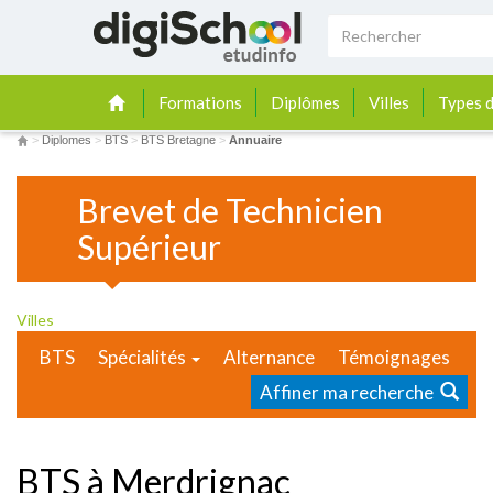
Formations
Diplômes
Villes
Types d
>
Diplomes
>
BTS
>
BTS Bretagne
>
Annuaire
Brevet de Technicien
Supérieur
Villes
BTS
Spécialités
Alternance
Témoignages
Affiner ma recherche
BTS à Merdrignac