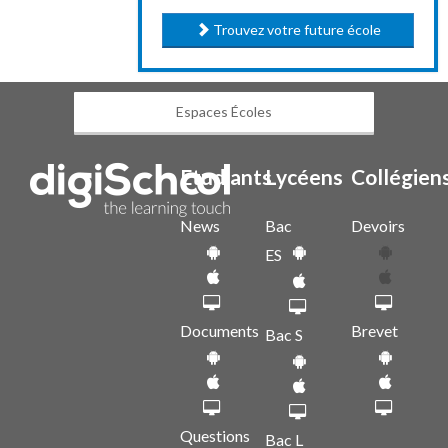
Trouvez votre future école
Espaces Écoles
Etudiants
Lycéens
Collégien
News
Bac
Devoirs
ES
Documents
Brevet
Bac S
Questions
Bac L