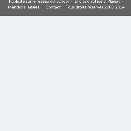
Publicité sur le réseau digiSchool
-
Droits d'auteur & Plagiat
-
Mentions légales
-
Contact
- Tous droits réservés 2008-2014