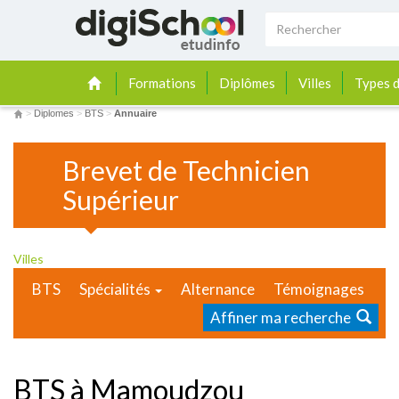
Formations
Diplômes
Villes
Types d
>
Diplomes
>
BTS
>
Annuaire
Brevet de Technicien
Supérieur
Villes
BTS
Spécialités
Alternance
Témoignages
Affiner ma recherche
BTS à Mamoudzou