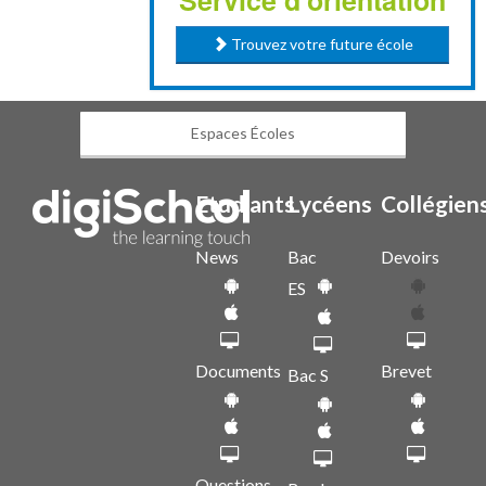
Service d'orientation
Trouvez votre future école
Espaces Écoles
Etudiants
Lycéens
Collégien
News
Bac
Devoirs
ES
Documents
Brevet
Bac S
Questions