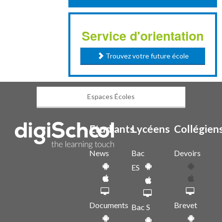
Service d'orientation
Trouvez votre future école
Espaces Écoles
Etudiants
Lycéens
Collégien
News
Bac
Devoirs
ES
Documents
Brevet
Bac S