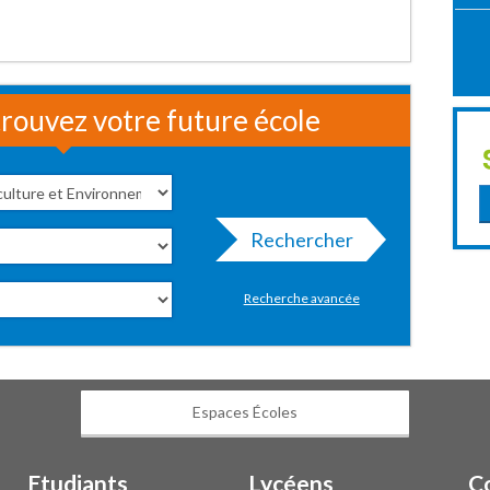
rouvez votre future école
Rechercher
Recherche avancée
Espaces Écoles
Etudiants
Lycéens
C