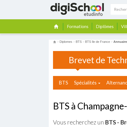
Formations
Diplômes
Vil
>
Diplomes
>
BTS
>
BTS Ile de France
>
Annuaire
Brevet de Tech
BTS
Spécialités
Alternan
BTS à Champagne-
Vous recherchez un
BTS - Br