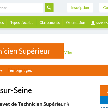
Inscription
Co
les
Types d'écoles
Classements
Orientation
Mon co
nicien Supérieur
Villes
ce
Témoignages
sur-Seine
evet de Technicien Supérieur
à
DO