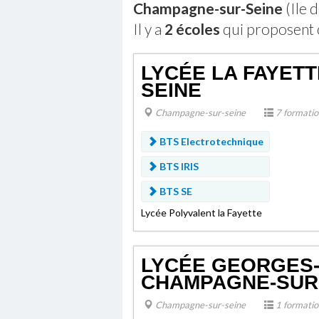
Champagne-sur-Seine
(Ile 
Il y a
2 écoles
qui proposent 
LYCÉE LA FAYET
SEINE
Champagne-sur-seine
7 formatio
BTS Electrotechnique
BTS IRIS
BTS SE
Lycée Polyvalent la Fayette
LYCÉE GEORGES
CHAMPAGNE-SUR
Champagne-sur-seine
1 formatio