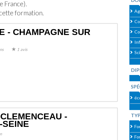
de France).
Ag
cette formation.
Co
TE - CHAMPAGNE SUR
Co
In
ns
1 avis
Sc
DIP
SPÉ
éc
-CLEMENCEAU -
TY
-SEINE
For
n
Fo