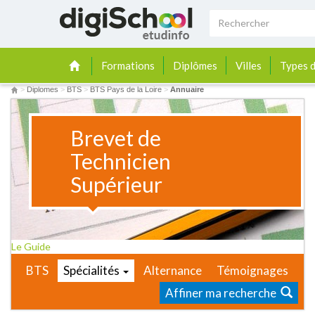
Formations
Diplômes
Villes
Types d
>
Diplomes
>
BTS
>
BTS Pays de la Loire
>
Annuaire
Brevet de
Technicien
Supérieur
Le Guide
BTS
Spécialités
Alternance
Témoignages
Affiner ma recherche