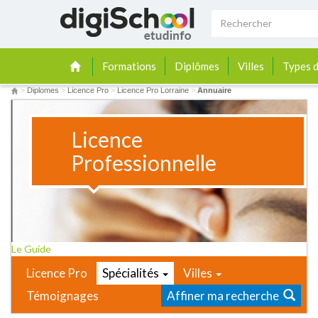
Formations
Diplômes
Villes
Types d
>
Diplomes
>
Licence Pro
>
Licence Pro Lorraine
>
Annuaire
Licence
Professionnelle
Le Guide
Licence Pro
Spécialités
Villes
Témoignages
Affiner ma recherche