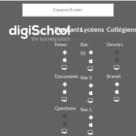
Espaces Écoles
Etudiants
Lycéens
Collégien
News
Bac
Devoirs
ES
Documents
Brevet
Bac S
Questions
Bac L