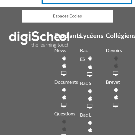
Espaces Écoles
Etudiants
Lycéens
Collégien
News
Bac
Devoirs
ES
Documents
Brevet
Bac S
Questions
Bac L