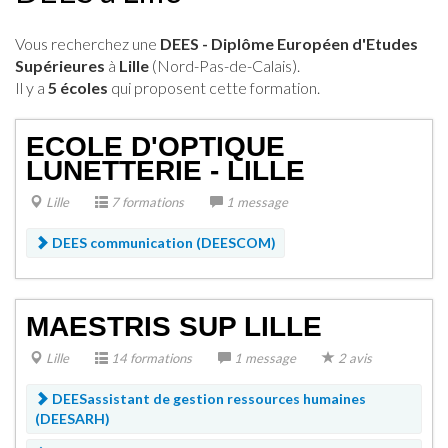
Vous recherchez une
DEES - Diplôme Européen d'Etudes
Supérieures
à
Lille
(Nord-Pas-de-Calais).
Il y a
5 écoles
qui proposent cette formation.
ECOLE D'OPTIQUE
LUNETTERIE - LILLE
Lille
7 formations
1 message
DEES communication (DEESCOM)
MAESTRIS SUP LILLE
Lille
14 formations
1 message
2 avis
DEESassistant de gestion ressources humaines
(DEESARH)