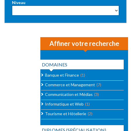
Niveau
Affiner votre recherche
DOMAINES
Banque et Finance
(1)
Commerce et Management
(7)
Communication et Médias
(3)
Informatique et Web
(1)
Tourisme et Hôtellerie
(2)
DIPLOMES (SPÉCIALISATION)