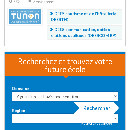
Lille
2 formations
DEES tourisme et de l'hôtellerie
(DEESTH)
DEES communication, option
relations publiques (DEESCOM RP)
Recherchez et trouvez votre
future école
Domaine
Rechercher
Région
Recherche avancée