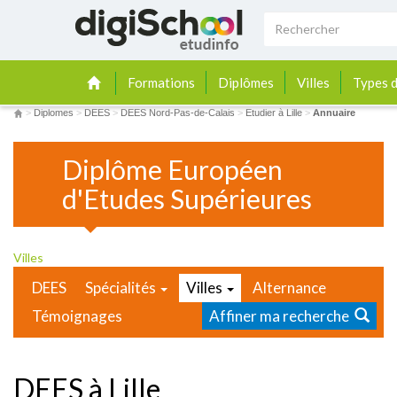
Formations
Diplômes
Villes
Types d
>
Diplomes
>
DEES
>
DEES Nord-Pas-de-Calais
>
Etudier à Lille
>
Annuaire
Diplôme Européen
d'Etudes Supérieures
Villes
DEES
Spécialités
Villes
Alternance
Témoignages
Affiner ma recherche
DEES à Lille