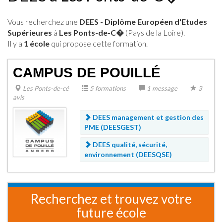
Vous recherchez une
DEES - Diplôme Européen d'Etudes
Supérieures
à
Les Ponts-de-C�
(Pays de la Loire).
Il y a
1 école
qui propose cette formation.
CAMPUS DE POUILLÉ
Les Ponts-de-cé
5 formations
1 message
3
avis
DEES management et gestion des
PME (DEESGEST)
DEES qualité, sécurité,
environnement (DEESQSE)
Recherchez et trouvez votre
future école