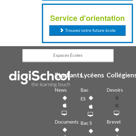
Service d'orientation
Trouvez votre future école
Espaces Écoles
Etudiants
Lycéens
Collégien
News
Bac
Devoirs
ES
Documents
Brevet
Bac S