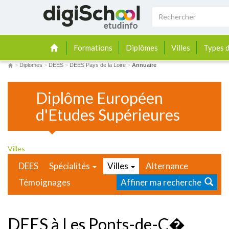
Formations
Diplômes
Villes
Types d
>
Diplomes
>
DEES
>
DEES Pays de la Loire
>
Annuaire
Diplôme Européen
d'Etudes Supérieures
Villes
DEES
Spécialités
Villes
Alternance
Témoignages
Affiner ma recherche
DEES à Les Ponts-de-C�