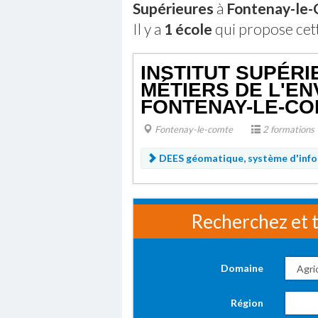
Supérieures
à
Fontenay-le
Il y a
1 école
qui propose cet
INSTITUT SUPÉR
MÉTIERS DE L'E
FONTENAY-LE-C
Fontenay-le-comte
2 formations
DEES géomatique, système d'info
Recherchez et t
Domaine
Région