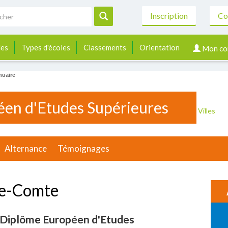
Inscription
Co
les
Types d'écoles
Classements
Orientation
Mon co
uaire
en d'Etudes Supérieures
Villes
Alternance
Témoignages
le-Comte
 Diplôme Européen d'Etudes