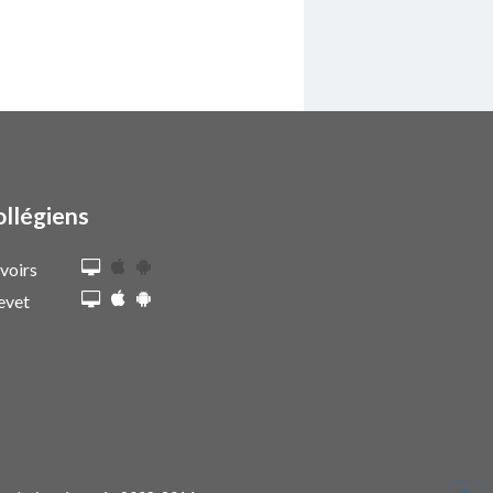
ollégiens
voirs
evet