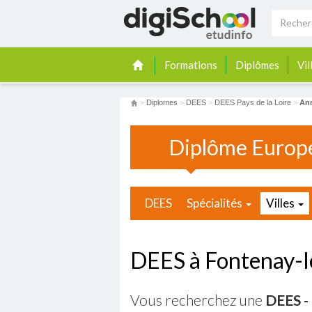
Formations
Diplômes
Vil
>
Diplomes
>
DEES
>
DEES Pays de la Loire
>
Ann
Diplôme Europé
DEES
Spécialités
Villes
DEES à Fontenay-
Vous recherchez une
DEES -