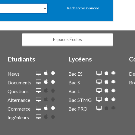
Recherche avancée
Espaces Écoles
Etudiants
Lycéens
C
News
Bac ES
De
Documents
Bac S
Br
Questions
Bac L
Alternance
Bac STMG
Commerce
Bac PRO
Ingénieurs