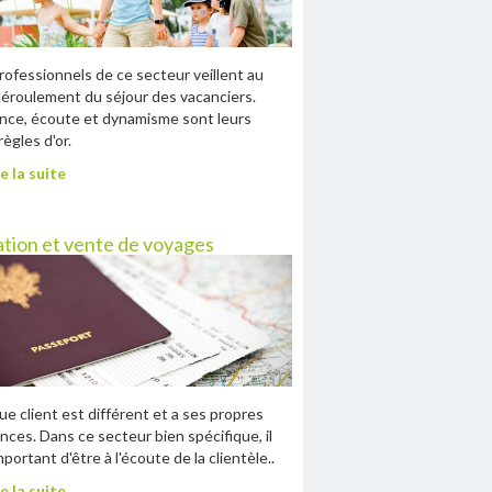
rofessionnels de ce secteur veillent au
éroulement du séjour des vacanciers.
nce, écoute et dynamisme sont leurs
règles d'or.
e la suite
tion et vente de voyages
e client est différent et a ses propres
nces. Dans ce secteur bien spécifique, il
mportant d'être à l'écoute de la clientèle..
e la suite