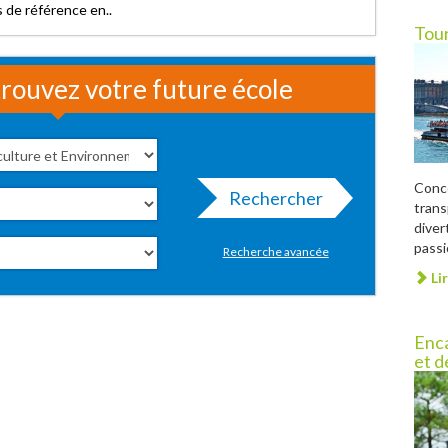
 de référence en..
Tour
rouvez votre future école
Conce
Rechercher
trans
diver
passi
Recherche avancée
Lir
Enca
et de