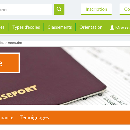
Inscription
Co
les
Types d'écoles
Classements
Orientation
Mon co
ine
>
Annuaire
e
rnance
Témoignages