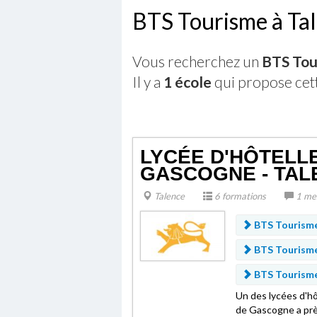
BTS Tourisme à Ta
Vous recherchez un
BTS Tou
Il y a
1 école
qui propose cet
LYCÉE D'HÔTELLE
GASCOGNE - TAL
Talence
6 formations
1 me
BTS Tourism
BTS Tourism
BTS Tourism
Un des lycées d'hô
de Gascogne a près