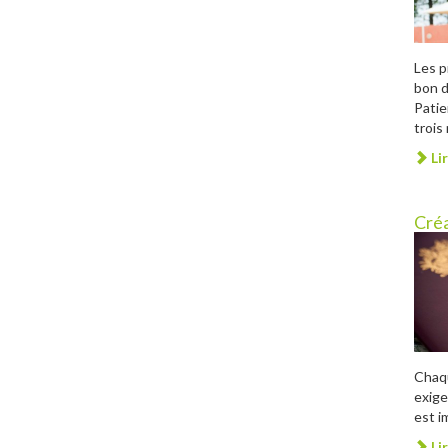
Les p
bon d
Patie
trois 
Lir
Créa
Chaqu
exige
est i
Lir