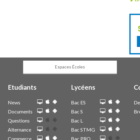
Espaces Écoles
Etudiants
Lycéens
C
News
Bac ES
De
Documents
Bac S
Br
Questions
Bac L
Alternance
Bac STMG
Commerce
Bac PRO