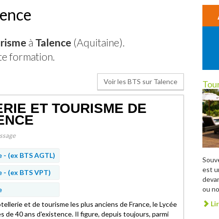
lence
risme
à
Talence
(Aquitaine).
te formation.
Voir les BTS sur Talence
Tour
RIE ET TOURISME DE
ENCE
ssage
e -
(ex BTS AGTL)
Souve
est u
e -
(ex BTS VPT)
devan
ou no
e
Lir
tellerie et de tourisme les plus anciens de France, le Lycée
 de 40 ans d'existence. Il figure, depuis toujours, parmi