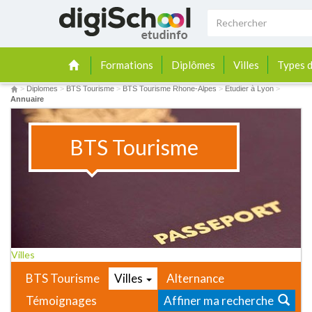
Formations
Diplômes
Villes
Types d
>
Diplomes
>
BTS Tourisme
>
BTS Tourisme Rhone-Alpes
>
Etudier à Lyon
>
Annuaire
BTS Tourisme
Villes
BTS Tourisme
Villes
Alternance
Témoignages
Affiner ma recherche