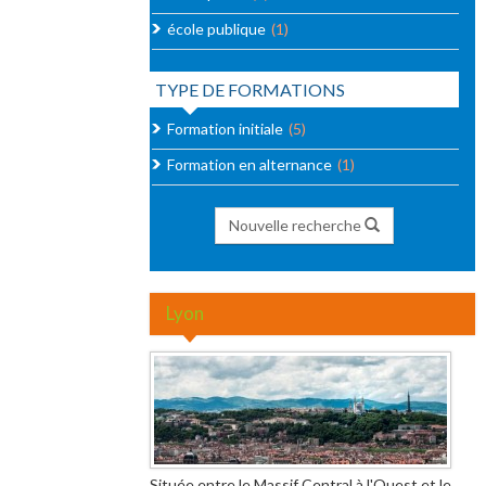
école publique
(1)
TYPE DE FORMATIONS
Formation initiale
(5)
Formation en alternance
(1)
Nouvelle recherche
Lyon
Située entre le Massif Central à l'Ouest et le