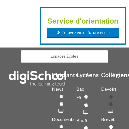
Service d'orientation
Trouvez votre future école
Espaces Écoles
Etudiants
Lycéens
Collégien
News
Bac
Devoirs
ES
Documents
Brevet
Bac S