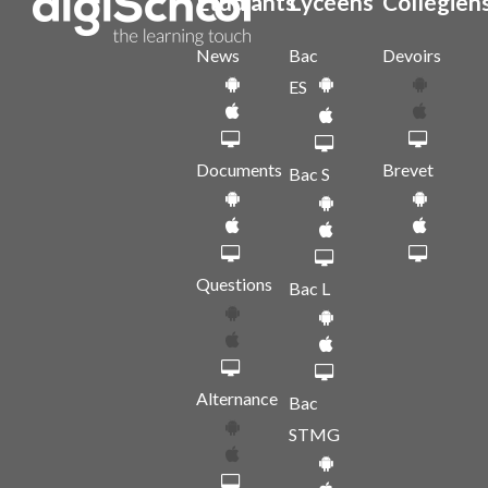
Etudiants
Lycéens
Collégien
News
Bac
Devoirs
ES
Documents
Brevet
Bac S
Questions
Bac L
Alternance
Bac
STMG