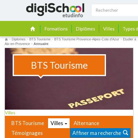
Formations
Diplômes
Villes
Types d
>
Diplomes
>
BTS Tourisme
>
BTS Tourisme Provence-Alpes-Cote d'Azur
>
Etudier à
Aix-en-Provence
>
Annuaire
BTS Tourisme
Villes
BTS Tourisme
Villes
Alternance
Témoignages
Affiner ma recherche