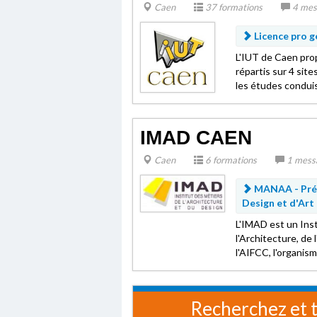
Caen
37 formations
4 mes
Licence pro g
L'IUT de Caen pro
répartis sur 4 sites
les études conduis
IMAD CAEN
Caen
6 formations
1 mess
MANAA - Prép
Design et d'Ar
L'IMAD est un Inst
l'Architecture, de
l'AIFCC, l'organis
Recherchez et t