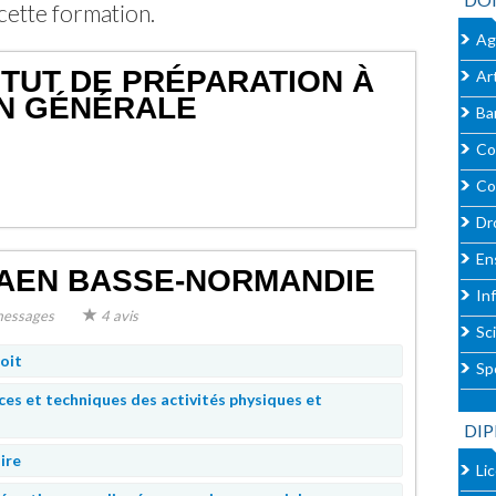
cette formation.
Ag
TITUT DE PRÉPARATION À
Ar
ON GÉNÉRALE
Ba
Co
Co
Dro
En
CAEN BASSE-NORMANDIE
In
essages
4 avis
Sc
oit
Sp
ces et techniques des activités physiques et
DIP
ire
Li