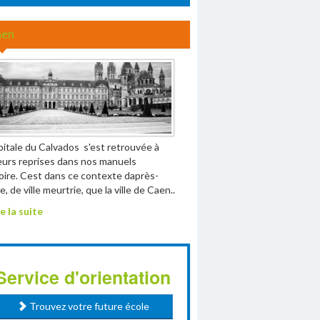
aen
pitale du Calvados s'est retrouvée à
eurs reprises dans nos manuels
toire. Cest dans ce contexte daprès-
e, de ville meurtrie, que la ville de Caen..
e la suite
Service d'orientation
Trouvez votre future école