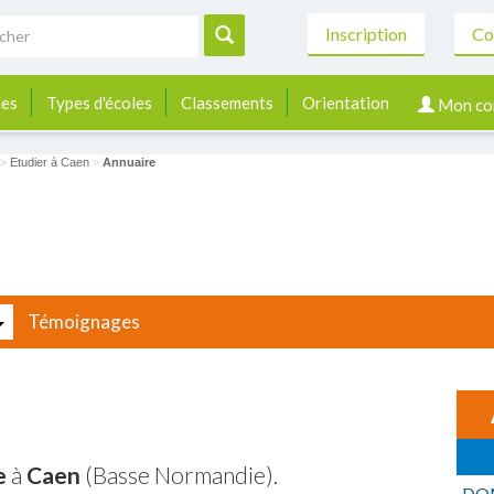
Inscription
Co
les
Types d'écoles
Classements
Orientation
Mon co
>
Etudier à Caen
>
Annuaire
Témoignages
e
à
Caen
(Basse Normandie).
DO