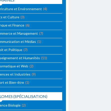
riculture et Environnement
(4)
ts et Culture
(3)
nque et Finance
(6)
mmerce et Management
(7)
mmunication et Médias
(1)
it et Politique
(7)
seignement et Humanités
(11)
formatique et Web
(2)
iences et Industries
(9)
ort et Bien-être
(1)
LOMES (SPÉCIALISATION)
cence Biologie
(2)