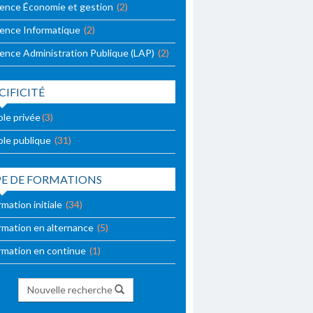
cence Économie et gestion
(2)
cence Informatique
(2)
cence Administration Publique (LAP)
(2)
CIFICITÉ
ole privée
(3)
ole publique
(31)
PE DE FORMATIONS
mation initiale
(34)
rmation en alternance
(5)
rmation en continue
(1)
Nouvelle recherche