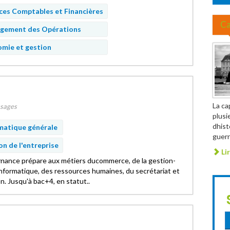
ces Comptables et Financières
C
gement des Opérations
omie et gestion
La ca
sages
plusi
dhis
matique générale
guerr
on de l'entreprise
Lir
ternance prépare aux métiers ducommerce, de la gestion-
'informatique, des ressources humaines, du secrétariat et
. Jusqu'à bac+4, en statut..