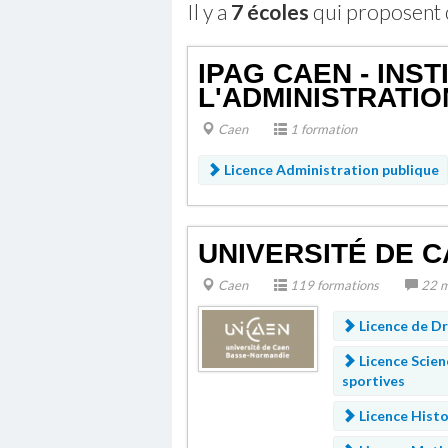
Il y a
7 écoles
qui proposent 
IPAG CAEN - INS
L'ADMINISTRATI
Caen
1 formation
Licence Administration publique
UNIVERSITÉ DE 
Caen
119 formations
22 m
Licence de Dr
Licence Scien
sportives
Licence Histo