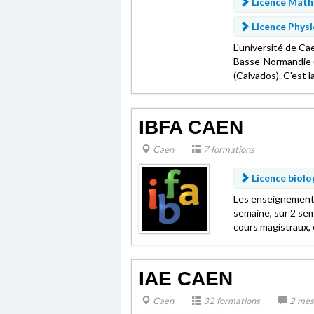
Licence Mathé
Licence Phys
L'université de Ca
Basse-Normandie (
(Calvados). C'est la
IBFA CAEN
Caen
7 formations
Licence biolo
Les enseignements
semaine, sur 2 sem
cours magistraux, 
IAE CAEN
Caen
32 formations
2 mes