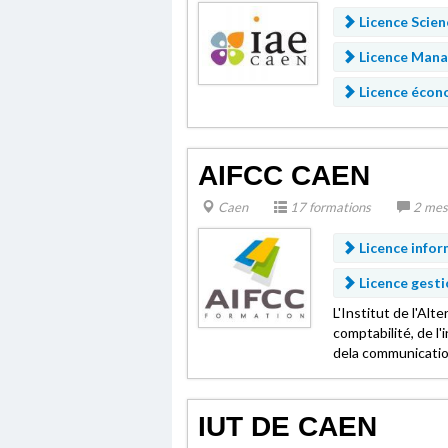
Licence Scien
Licence Mana
Licence écon
AIFCC CAEN
Caen
17 formations
2 mes
Licence infor
Licence gesti
L'Institut de l'Al
comptabilité, de l
dela communication
IUT DE CAEN