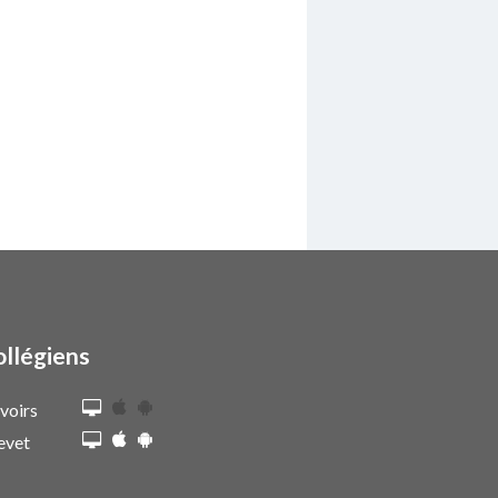
ollégiens
voirs
evet