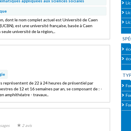
matiques appliquées aux sciences sociales
Li
ique
Li
en, dont le nom complet actuel est Université de Caen
Li
UCBN), est une université française, basée à Caen
 seule université de la région,..
SPÉ
éc
éc
gie
TY
 représentent de 22 à 24 heures de présentiel par
For
estres de 12 et 16 semaines par an, se composant de : -
en amphithéatre - travaux..
Fo
Fo
sages
2 avis