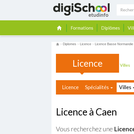
Formations
Diplômes
Vil
>
Diplomes
>
Licence
>
Licence Basse Normandie
Licence
Villes
Licence
Spécialités
Villes
Licence à Caen
Vous recherchez une
Licenc