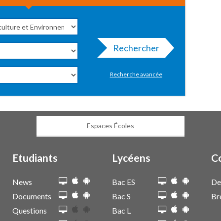
Rechercher
Recherche avancée
Espaces Écoles
Etudiants
Lycéens
C
News
Bac ES
De
Documents
Bac S
Br
Questions
Bac L