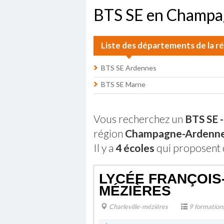
BTS SE en Champ
Liste des départements de la
BTS SE Ardennes
BTS SE Marne
Vous recherchez un
BTS SE 
région
Champagne-Ardenn
Il y a
4 écoles
qui proposent 
LYCÉE FRANÇOIS
MÉZIÈRES
Charleville-mézières
9 formation