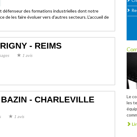
Ch
Re
t défenseur des formations industrielles dont notre
ce de les faire évoluer vers d'autres secteurs. L'accueil de
RIGNY - REIMS
Com
sages
1 avis
Le c
BAZIN - CHARLEVILLE
les t
équip
comme
s
1 avis
Lir