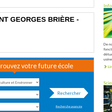
Inf
NT GEORGES BRIÈRE -
De no
fonct
détu
usine
rouvez votre future école
Lir
Scie
Rechercher
Recherche avancée