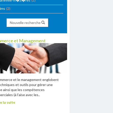
arleville-m�zi�res
(2)
ims
(2)
Nouvelle recherche
merce et Management
ommerce et le management englobent
echniques et outils pour gérer une
e ainsi que les compétences
rciales (à l'aise avec les..
e la suite