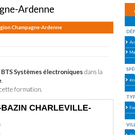
agne-Ardenne
 région Champagne-Ardenne
DÉ
Ar
Ma
SPÉ
- BTS Systèmes électroniques
dans la
e
.
éc
cette formation.
TY
-BAZIN CHARLEVILLE-
For
VIL
s