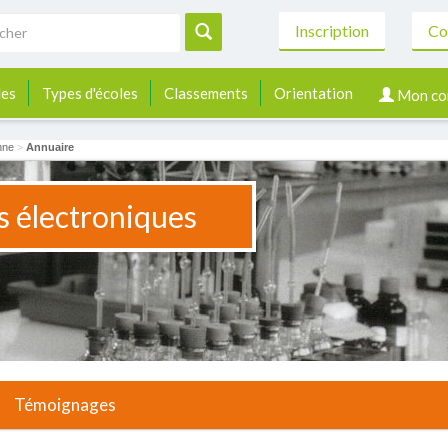
Inscription
Co
les
Types d'écoles
Classements
Orientation
Mon co
nne
>
Annuaire
 électroniques
Témoignages