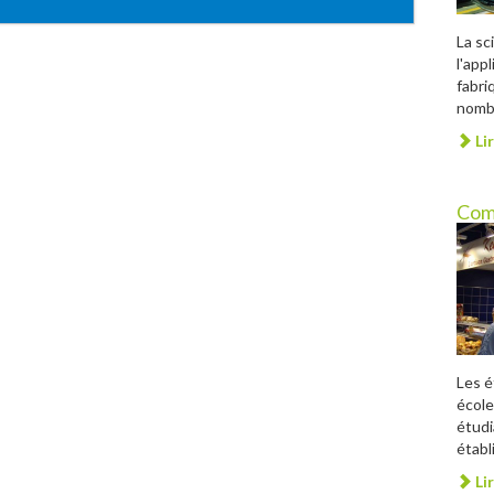
La sc
l'app
fabri
nombr
Lir
Com
Les é
école
étudi
établ
Lir