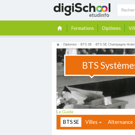
Formations
Diplômes
Vil
>
Diplomes
>
BTS SE
>
BTS SE Champagne-Arde
BTS Systèmes
Le Guide
BTS SE
Villes
Alternance