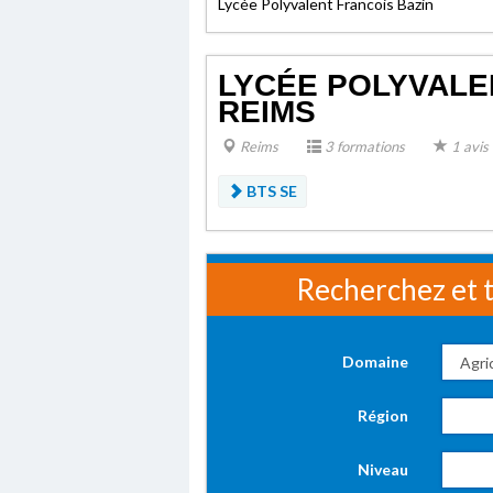
Lycée Polyvalent Francois Bazin
LYCÉE POLYVALE
REIMS
Reims
3 formations
1 avis
BTS SE
Recherchez et t
Domaine
Région
Niveau