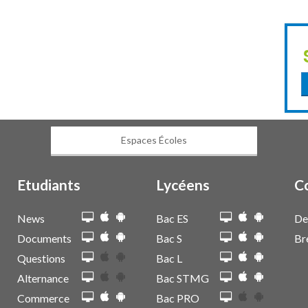
Espaces Écoles
Etudiants
Lycéens
C
News
Bac ES
De
Documents
Bac S
Br
Questions
Bac L
Alternance
Bac STMG
Commerce
Bac PRO