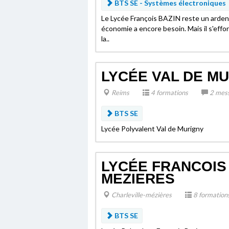
BTS SE - Systèmes électroniques
Le Lycée François BAZIN reste un arden
économie a encore besoin. Mais il s'effor
la..
LYCÉE VAL DE MU
Reims
4 formations
2 mes
BTS SE
Lycée Polyvalent Val de Murigny
LYCÉE FRANCOIS 
MEZIERES
Charleville-mézières
8 formation
BTS SE