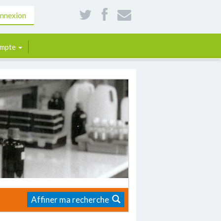
nnexion
mpte
Affiner ma recherche