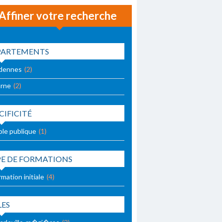
Affiner votre recherche
PARTEMENTS
dennes
(2)
rne
(2)
CIFICITÉ
ole publique
(1)
PE DE FORMATIONS
mation initiale
(4)
LES