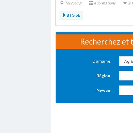
Tourcoing
4 formations
2 a
BTS SE
Recherchez et t
Domaine
Région
Niveau