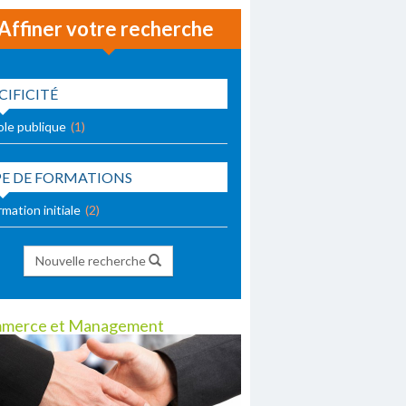
Affiner votre recherche
CIFICITÉ
ole publique
(1)
PE DE FORMATIONS
mation initiale
(2)
Nouvelle recherche
merce et Management