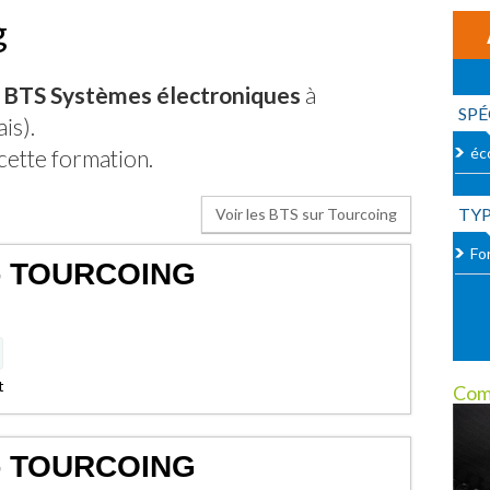
g
- BTS Systèmes électroniques
à
SPÉ
is).
éc
cette formation.
TY
Voir les BTS sur Tourcoing
For
- TOURCOING
t
Com
- TOURCOING