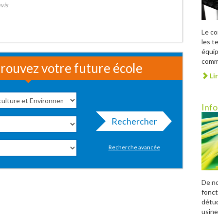
vis
Le c
les t
équip
comme
rouvez votre future école
Lir
Inf
Rechercher
Recherche avancée
De no
fonct
détu
usine