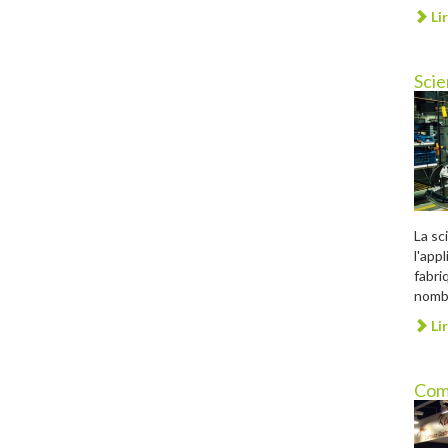
Lir
Scie
La sc
l'app
fabri
nombr
Lir
Com