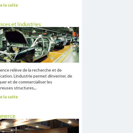
e la suite
nces et Industries
ience relève de la recherche et de
lication. Lindustrie permet dinventer, de
quer et de commercialiser les
euses structures,..
e la suite
merce