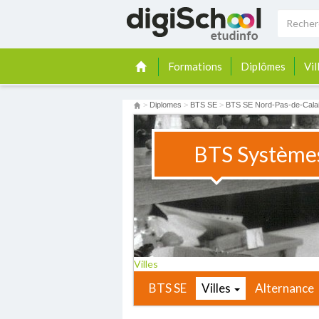
Formations
Diplômes
Vil
>
Diplomes
>
BTS SE
>
BTS SE Nord-Pas-de-Cala
BTS Systèmes
Villes
BTS SE
Villes
Alternance