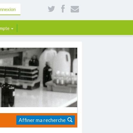
nnexion
mpte
Affiner ma recherche