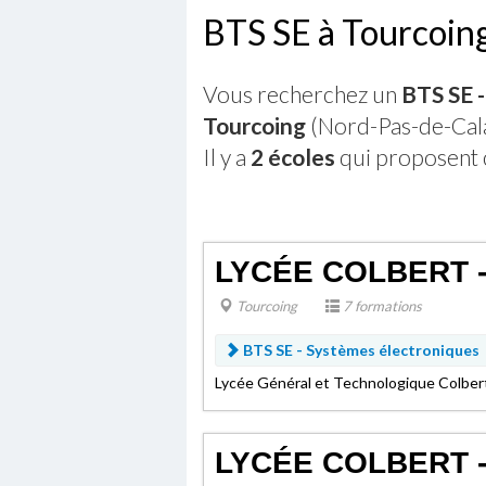
BTS SE à Tourcoin
Vous recherchez un
BTS SE 
Tourcoing
(Nord-Pas-de-Cala
Il y a
2 écoles
qui proposent 
LYCÉE COLBERT 
Tourcoing
7 formations
BTS SE - Systèmes électroniques
Lycée Général et Technologique Colber
LYCÉE COLBERT 