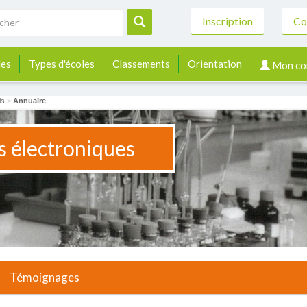
Inscription
Co
les
Types d'écoles
Classements
Orientation
Mon co
is
>
Annuaire
 électroniques
Témoignages