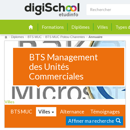
Formations
Diplômes
Villes
Types d
>
Diplomes
>
BTS MUC
>
BTS MUC Poitou-Charentes
>
Annuaire
BTS Management
des Unités
Commerciales
Villes
BTS MUC
Villes
Alternance
Témoignages
Affiner ma recherche