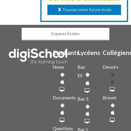
Trouvez votre future école
Espaces Écoles
Etudiants
Lycéens
Collégien
News
Bac
Devoirs
ES
Documents
Brevet
Bac S
Questions
Bac L