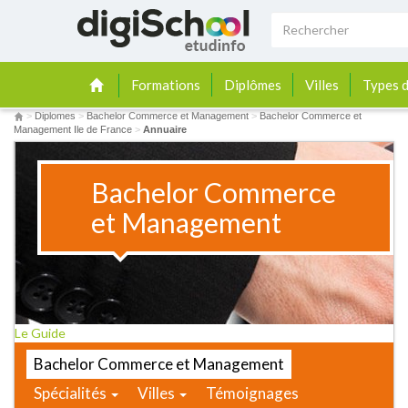
Formations
Diplômes
Villes
Types d
>
Diplomes
>
Bachelor Commerce et Management
>
Bachelor Commerce et
Management Ile de France
>
Annuaire
Bachelor Commerce
et Management
Le Guide
Bachelor Commerce et Management
Spécialités
Villes
Témoignages