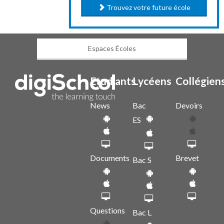
Trouvez votre future école
Espaces Écoles
Etudiants
Lycéens
Collégien
News
Bac
Devoirs
ES
Documents
Brevet
Bac S
Questions
Bac L