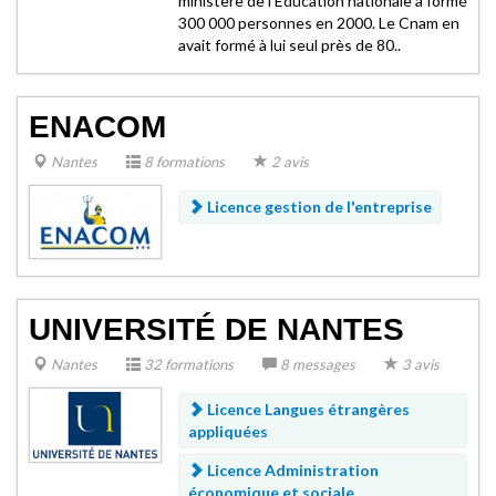
ministère de l'Education nationale a formé
300 000 personnes en 2000. Le Cnam en
avait formé à lui seul près de 80..
ENACOM
Nantes
8 formations
2 avis
Licence gestion de l'entreprise
UNIVERSITÉ DE NANTES
Nantes
32 formations
8 messages
3 avis
Licence Langues étrangères
appliquées
Licence Administration
économique et sociale