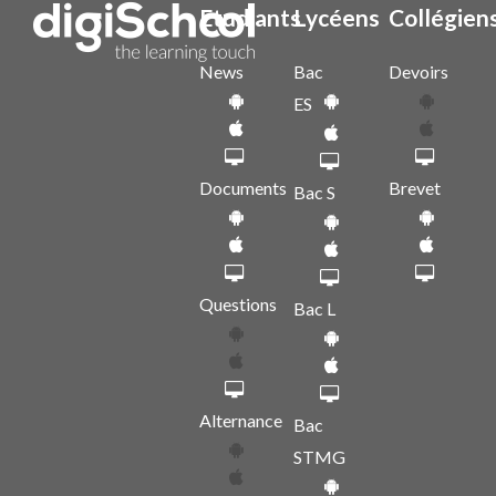
Etudiants
Lycéens
Collégien
News
Bac
Devoirs
ES
Documents
Brevet
Bac S
Questions
Bac L
Alternance
Bac
STMG