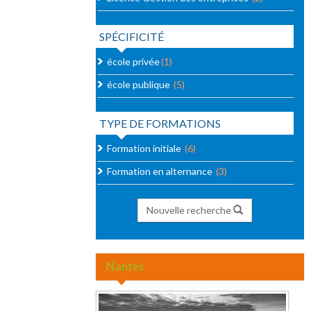
SPÉCIFICITÉ
école privée
(1)
école publique
(5)
TYPE DE FORMATIONS
Formation initiale
(6)
Formation en alternance
(3)
Nouvelle recherche
Nantes