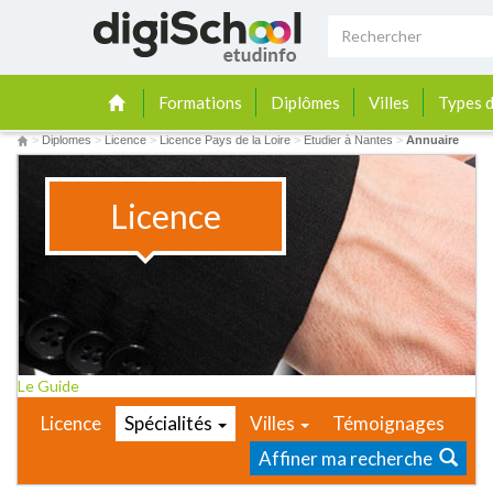
Formations
Diplômes
Villes
Types d
>
Diplomes
>
Licence
>
Licence Pays de la Loire
>
Etudier à Nantes
>
Annuaire
Licence
Le Guide
Licence
Spécialités
Villes
Témoignages
Affiner ma recherche