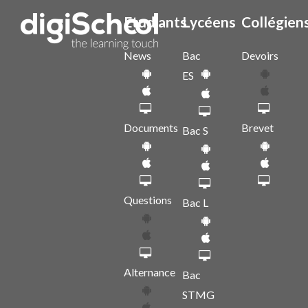
Etudiants
Lycéens
Collégien
News
Bac
Devoirs
ES
Documents
Brevet
Bac S
Questions
Bac L
Alternance
Bac
STMG