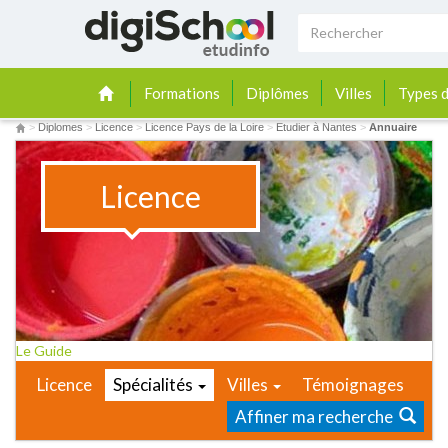
Formations
Diplômes
Villes
Types d
>
Diplomes
>
Licence
>
Licence Pays de la Loire
>
Etudier à Nantes
>
Annuaire
Licence
Le Guide
Licence
Spécialités
Villes
Témoignages
Affiner ma recherche