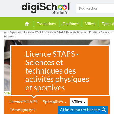
Formations
Diplômes
Villes
Types d
>
Diplomes
>
Licence STAPS
>
Licence STAPS Pays de la Loire
>
Etudier à Angers
>
Annuaire
Licence STAPS -
Sciences et
techniques des
activités physiques
et sportives
Villes
Licence STAPS
Spécialités
Villes
Témoignages
Affiner ma recherche