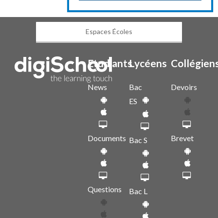
Espaces Écoles
Etudiants
Lycéens
Collégien
News
Bac
Devoirs
ES
Documents
Brevet
Bac S
Questions
Bac L