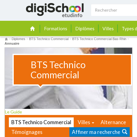
Formations
Diplômes
Villes
Types d
>
Diplomes
>
BTS Technico Commercial
>
BTS Technico Commercial Bas-Rhin
>
Annuaire
BTS Technico
Commercial
Le Guide
BTS Technico Commercial
Villes
Alternance
Témoignages
Affiner ma recherche