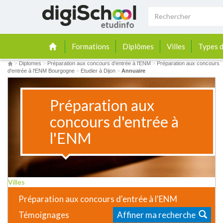
Formations
Diplômes
Villes
Types d
>
Diplomes
>
Préparation aux concours d'entrée à l'ENM
>
Préparation aux concours
d'entrée à l'ENM Bourgogne
>
Etudier à Dijon
>
Annuaire
Préparation aux
concours d'entrée à
l'ENM
Villes
Préparation aux concours d'entrée à l'ENM
Témoignages
Affiner ma recherche