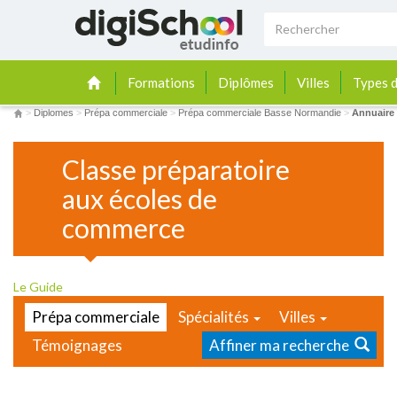
Formations
Diplômes
Villes
Types d
>
Diplomes
>
Prépa commerciale
>
Prépa commerciale Basse Normandie
>
Annuaire
Classe préparatoire
aux écoles de
commerce
Le Guide
Prépa commerciale
Spécialités
Villes
Témoignages
Affiner ma recherche