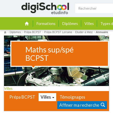
Formations
Diplômes
Villes
Types d
>
Diplomes
>
Prépa BCPST
>
Prépa BCPST Lorraine
>
Etudier à Metz
>
Annuaire
Maths sup/spé
BCPST
Villes
Prépa BCPST
Villes
Témoignages
Affiner ma recherche