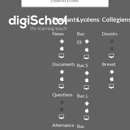
Espaces Écoles
Etudiants
Lycéens
Collégien
News
Bac
Devoirs
ES
Documents
Brevet
Bac S
Questions
Bac L
Alternance
Bac