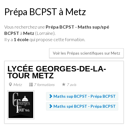
Prépa BCPST à Metz
Vous recherchez une
Prépa BCPST - Maths sup/spé
BCPST
à
Metz
(Lorraine).
Il y a
1 école
qui propose cette formation.
Voir les Prépas scientifiques sur Metz
LYCÉE GEORGES-DE-LA-
TOUR METZ
Metz
7 formations
7 avis
Maths sup BCPST -
Prépa BCPST
Maths spé BCPST -
Prépa BCPST