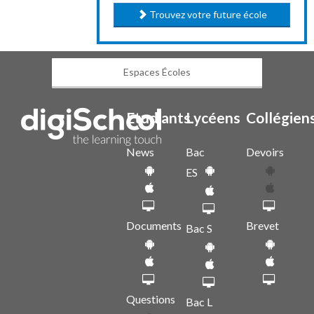
Trouvez votre future école
Espaces Écoles
Etudiants
Lycéens
Collégien
News
Bac
Devoirs
ES
Documents
Brevet
Bac S
Questions
Bac L