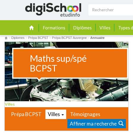
Formations
Diplômes
Villes
Types d
>
Diplomes
>
Prépa BCPST
>
Prépa BCPST Auvergne
>
Annuaire
Maths sup/spé
BCPST
Villes
Prépa BCPST
Villes
Témoignages
Affiner ma recherche