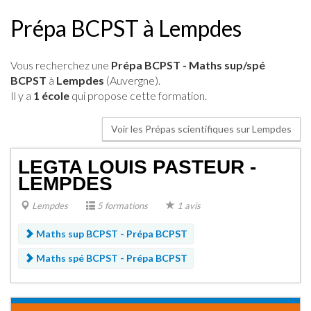
Prépa BCPST à Lempdes
Vous recherchez une
Prépa BCPST - Maths sup/spé
BCPST
à
Lempdes
(Auvergne).
Il y a
1 école
qui propose cette formation.
Voir les Prépas scientifiques sur Lempdes
LEGTA LOUIS PASTEUR -
LEMPDES
Lempdes
5 formations
1 avis
Maths sup BCPST -
Prépa BCPST
Maths spé BCPST -
Prépa BCPST