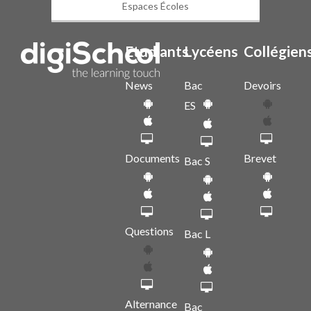
Espaces Écoles
Etudiants
Lycéens
Collégien
News
Bac
Devoirs
ES
Documents
Brevet
Bac S
Questions
Bac L
Alternance
Bac