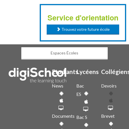
Service d'orientation
Trouvez votre future école
Espaces Écoles
Etudiants
Lycéens
Collégien
News
Bac
Devoirs
ES
Documents
Brevet
Bac S