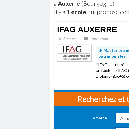
à
Auxerre
(Bourgogne).
Il y a
1 école
qui propose cet
IFAG AUXERRE
Auxerre
1 formation
Master pro go
patrimoniales
L'IFAG est un rés
un Bachelor IFAG 
Diplôme (Bac+5) cert
Recherchez et t
Domaine