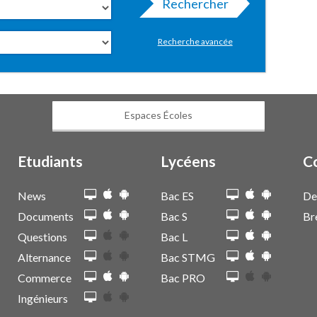
Rechercher
Recherche avancée
Espaces Écoles
Etudiants
Lycéens
C
News
Bac ES
De
Documents
Bac S
Br
Questions
Bac L
Alternance
Bac STMG
Commerce
Bac PRO
Ingénieurs