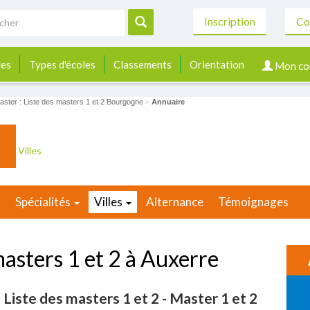
Inscription
Co
les
Types d'écoles
Classements
Orientation
Mon co
aster : Liste des masters 1 et 2 Bourgogne
>
Annuaire
Villes
2
Spécialités
Villes
Alternance
Témoignages
masters 1 et 2 à Auxerre
 Liste des masters 1 et 2 - Master 1 et 2