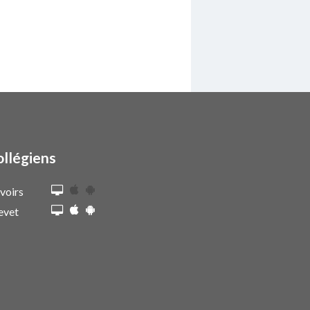
ollégiens
voirs
evet