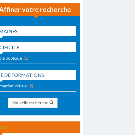
Affiner votre recherche
MAINES
CIFICITÉ
ole publique
(1)
PE DE FORMATIONS
mation initiale
(2)
Nouvelle recherche
jon