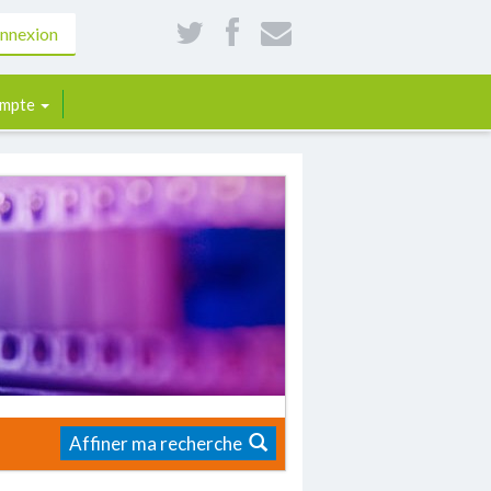
nnexion
mpte
Affiner ma recherche