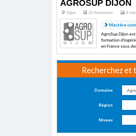
AGROSUP DIJON
Dijon
20 formations
8 méd
Mastère conn
AgroSup Dijon est
formation d'ingéni
en France sous dou
Recherchez et t
Domaine
Région
Niveau