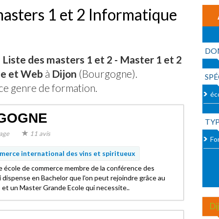
masters 1 et 2 Informatique
DO
 Liste des masters 1 et 2 - Master 1 et 2
ue et Web
à
Dijon
(Bourgogne).
SPÉ
ce genre de formation.
éc
RGOGNE
TY
age
11 avis
For
rce international des vins et spiritueux
ne école de commerce membre de la conférence des
 dispense en Bachelor que l'on peut rejoindre grâce au
et un Master Grande Ecole qui necessite..
Di