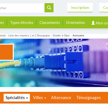
Inscription
Co
les
Types d'écoles
Classements
Orientation
Mon co
aster : Liste des masters 1 et 2 Bourgogne
>
Etudier à Dijon
>
Annuaire
2
Spécialités
Villes
Alternance
Témoignages