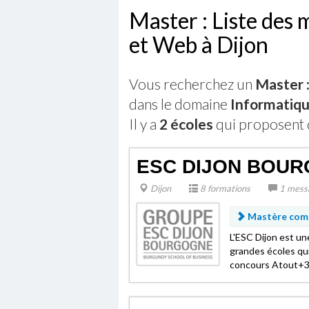
Master : Liste des 
et Web à Dijon
Vous recherchez un
Master :
dans le domaine
Informatiq
Il y a
2 écoles
qui proposent 
ESC DIJON BOU
Dijon
8 formations
1 mess
Mastère comme
L'ESC Dijon est u
grandes écoles qui
concours Atout+3 