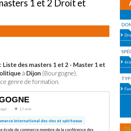
masters 1 et 2 Droit et
DOM
Dro
SPÉ
éco
 Liste des masters 1 et 2 - Master 1 et
olitique
à
Dijon
(Bourgogne).
TYP
ce genre de formation.
For
RGOGNE
sage
11 avis
erce international des vins et spiritueux
Di
une école de commerce membre de la conférence des