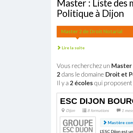
Master : Liste des 
Politique à Dijon
Master 2 de Droit Notarial
Lire la suite
Vous recherchez un
Master :
2
dans le domaine
Droit et P
Il y a
2 écoles
qui proposent 
ESC DIJON BOU
Dijon
8 formations
1 mes
Mastère comm
L'ESC Dijon est 