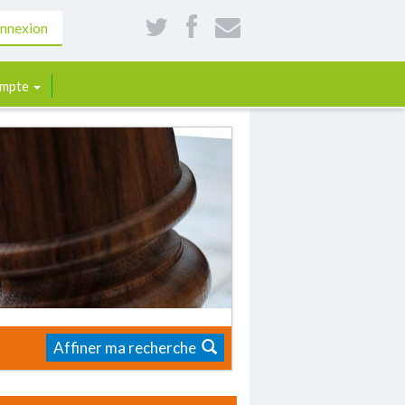
nnexion
mpte
Affiner ma recherche