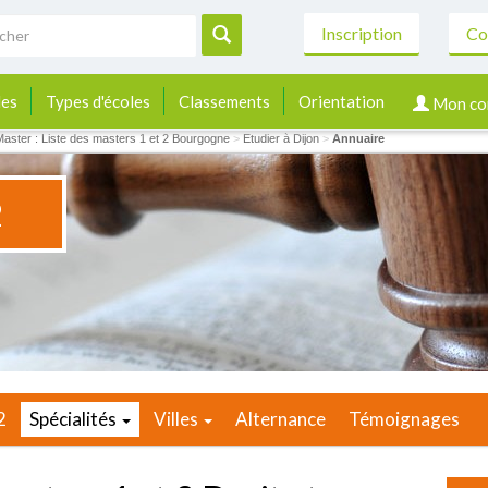
Inscription
Co
les
Types d'écoles
Classements
Orientation
Mon co
Master : Liste des masters 1 et 2 Bourgogne
>
Etudier à Dijon
>
Annuaire
2
2
Spécialités
Villes
Alternance
Témoignages