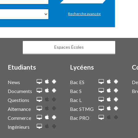
Recherche avancée
Espaces Écoles
Etudiants
Lycéens
C
News
Bac ES
De
Documents
Bac S
Br
Questions
Bac L
Alternance
Bac STMG
Commerce
Bac PRO
Ingénieurs