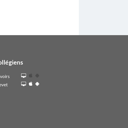
ollégiens
voirs
evet