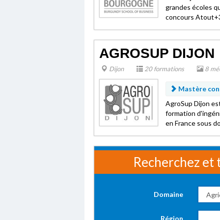
grandes écoles qu
concours Atout+3
AGROSUP DIJON
Dijon
20 formations
8 mé
Mastère conn
AgroSup Dijon est
formation d'ingén
en France sous do
Recherchez et t
Domaine
Région