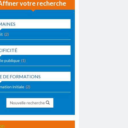
Affiner votre recherche
AINES
it
(2)
CIFICITÉ
le publique
(1)
E DE FORMATIONS
mation initiale
(2)
Nouvelle recherche
jon