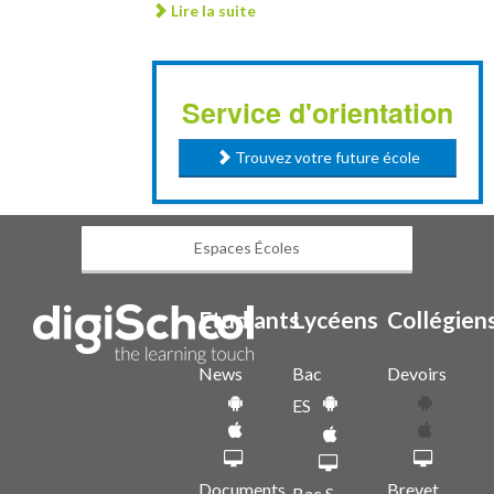
Lire la suite
Service d'orientation
Trouvez votre future école
Espaces Écoles
Etudiants
Lycéens
Collégien
News
Bac
Devoirs
ES
Documents
Brevet
Bac S