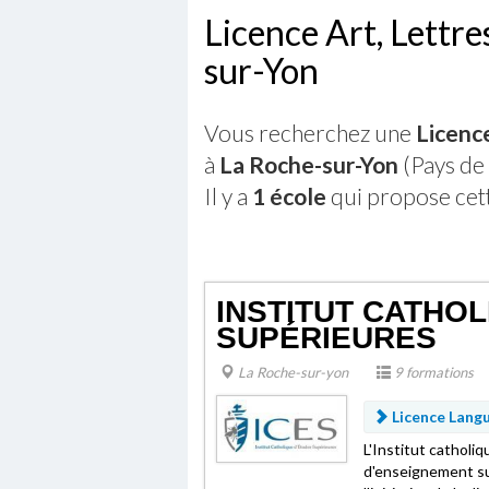
Licence Art, Lettre
sur-Yon
Vous recherchez une
Licence
à
La Roche-sur-Yon
(Pays de 
Il y a
1 école
qui propose cet
INSTITUT CATHOL
SUPÉRIEURES
La Roche-sur-yon
9 formations
Licence Langue
L'Institut catholi
d'enseignement su