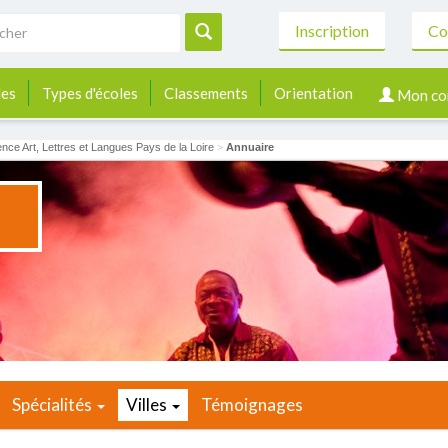
Inscription
Co
les
Types d'écoles
Classements
Orientation
Mon co
ence Art, Lettres et Langues Pays de la Loire
>
Annuaire
Spécialités
Villes
Témoignages