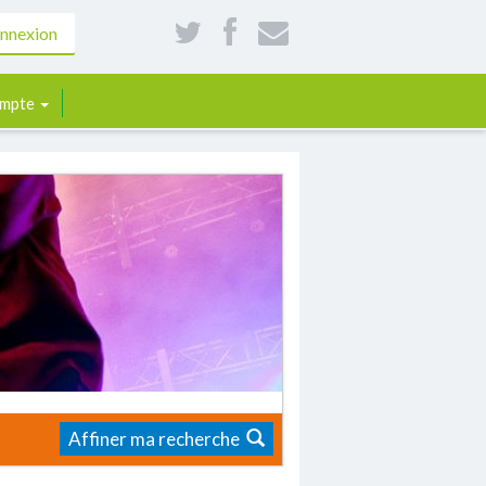
nnexion
mpte
Affiner ma recherche