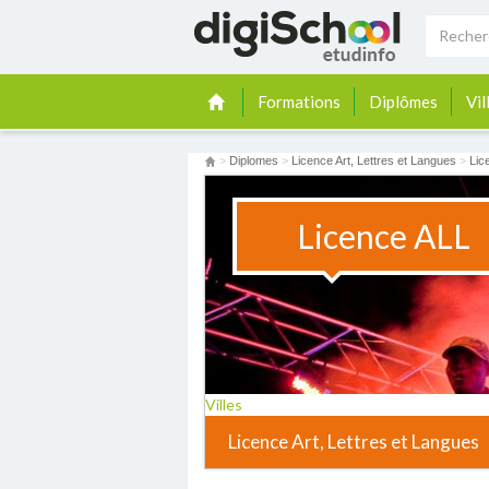
Formations
Diplômes
Vil
>
Diplomes
>
Licence Art, Lettres et Langues
>
Lic
Licence ALL
Villes
Licence Art, Lettres et Langues