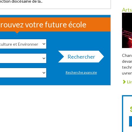
irection diocésaine de la..
Arts
rouvez votre future école
Chant
Rechercher
devan
techn
Recherche avancée
uvren
Lir