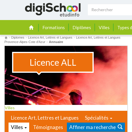
Formations
Diplômes
Villes
Types d
>
Diplomes
>
Licence Art, Lettres et Langues
>
Licence Art, Lettres et Langues
Provence-Alpes-Cote d'Azur
>
Annuaire
Licence ALL
Villes
Licence Art, Lettres et Langues
Spécialités
Villes
Témoignages
Affiner ma recherche