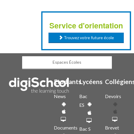
Service d'orientation
Trouvez votre future école
Espaces Écoles
Etudiants
Lycéens
Collégien
News
Bac
Devoirs
ES
Documents
Brevet
Bac S