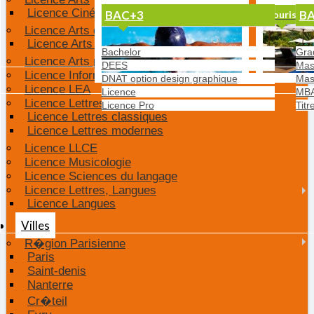
Licence Cinéma
BAC+3
BA
Sport et Bien-être
Tourisme 
Licence Arts du spectacle
Licence Arts du spectacle et audiovisuel
Bachelor
Gra
Licence Arts plastiques
DEES
Mast
Licence Information et communication
DNAT option design graphique
Mas
Licence LEA
Licence
MB
Licence Lettres
Licence Pro
Titr
Licence Lettres classiques
Licence Lettres modernes
Licence LLCE
Licence Musicologie
Licence Sciences du langage
Licence Lettres, Langues
Licence Langues
Villes
R�gion Parisienne
Paris
Saint-denis
Nanterre
Cr�teil