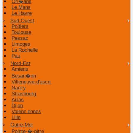
Orl�ans
Le Mans
Le Havre
Sud-Ouest
Poitiers
Toulouse
Pessac
Limoges
La Rochelle
Pau
Nord-Est
Amiens
Besan�on
Villeneuve-d'ascq
Nancy
Strasbourg
Arras
Dijon
Valenciennes
Lille
Outre-Mer
Pointe-�-pitre