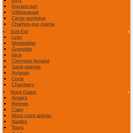
Evry
Guyancourt
Villetaneuse
Cergy-pontoise
Champs-sur-marne
Sud-Est
Lyon
Montpellier
Grenoble
Nice
Clermont-ferrand
Saint-etienne
Avignon
Corte
Chambery
Nord-Ouest
Angers
Rennes
Caen
Mont-saint-aignan
Nantes
Tours