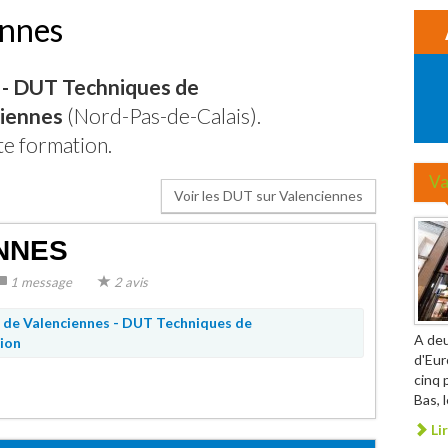
ennes
- DUT Techniques de
iennes
(Nord-Pas-de-Calais).
te formation.
Va
Voir les DUT sur Valenciennes
ENNES
1 message
2 avis
 de Valenciennes -
DUT Techniques de
A deu
ion
d'Eur
cinq 
Bas, 
Lir