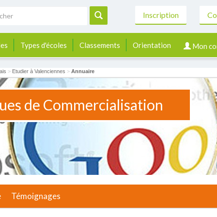
Inscription
Co
les
Types d'écoles
Classements
Orientation
Mon co
ais
>
Etudier à Valenciennes
>
Annuaire
es de Commercialisation
e
Témoignages