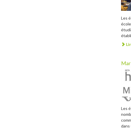
Les é
école
étudi
établ
Lir
Mar
Les é
nombr
comme
dans 