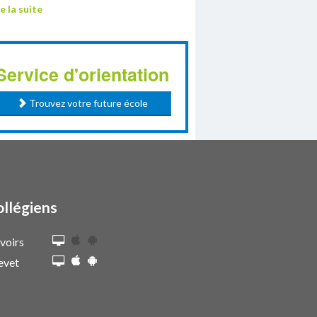
e la suite
Service d'orientation
Trouvez votre future école
ollégiens
voirs
evet