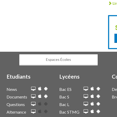
Lir
Espaces Écoles
Etudiants
Lycéens
C
News
Bac ES
De
Documents
Bac S
Br
Questions
Bac L
Alternance
Bac STMG