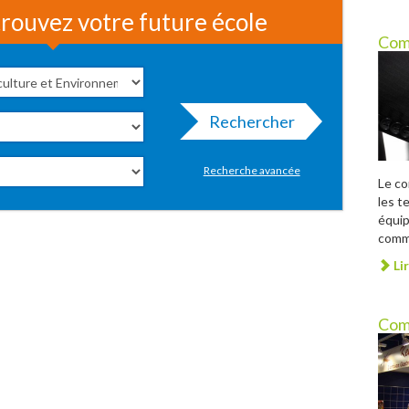
rouvez votre future école
Com
Rechercher
Recherche avancée
Le c
les t
équip
comme
Lir
Com