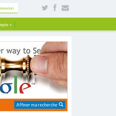
nnexion
mpte
Affiner ma recherche