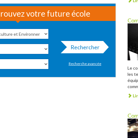
Lir
rouvez votre future école
Com
Rechercher
Recherche avancée
Le c
les t
équip
comme
Lir
Com