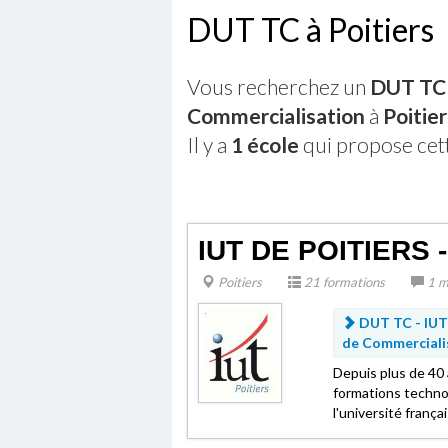
DUT TC à Poitiers
Vous recherchez un
DUT TC 
Commercialisation
à
Poitier
Il y a
1 école
qui propose cet
IUT DE POITIERS
Poitiers
21 formations
1 m
DUT TC - IUT 
de Commerciali
Depuis plus de 40 
formations technol
l'université françai