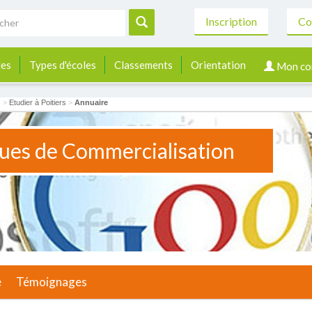
Inscription
Co
les
Types d'écoles
Classements
Orientation
Mon co
s
>
Etudier à Poitiers
>
Annuaire
es de Commercialisation
e
Témoignages