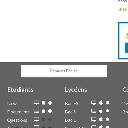
dans 
Lir
Espaces Écoles
Etudiants
Lycéens
C
News
Bac ES
De
Documents
Bac S
Br
Questions
Bac L