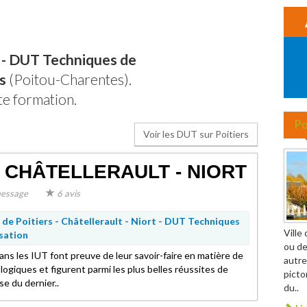
- DUT Techniques de
s
(Poitou-Charentes).
te formation.
Po
Voir les DUT sur Poitiers
 - CHÂTELLERAULT - NIORT
essage
6 avis
de Poitiers - Châtellerault - Niort -
DUT Techniques
Ville
sation
ou de
ans les IUT font preuve de leur savoir-faire en matière de
autre
ogiques et figurent parmi les plus belles réussites de
picto
se du dernier..
du..