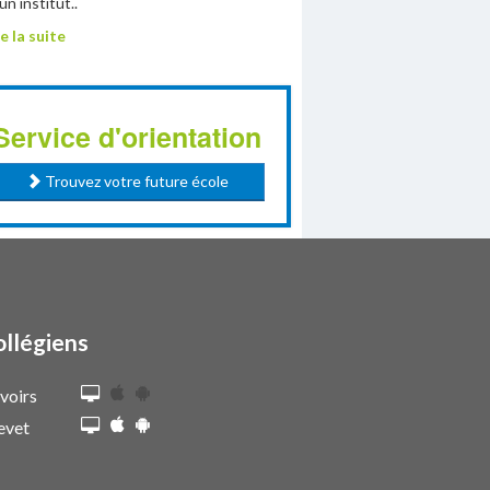
un institut..
e la suite
Service d'orientation
Trouvez votre future école
ollégiens
voirs
evet