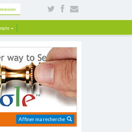
nnexion
mpte
Affiner ma recherche