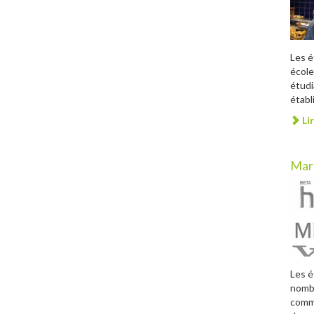
Les é
école
étudi
établ
Lir
Mar
Les é
nombr
comme