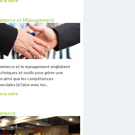
e la suite
merce et Management
ommerce et le management englobent
echniques et outils pour gérer une
e ainsi que les compétences
rciales (à l'aise avec les..
e la suite
merce