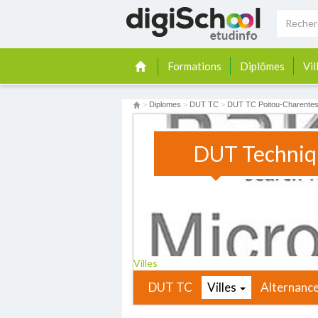
Formations
Diplômes
Vil
>
Diplomes
>
DUT TC
>
DUT TC Poitou-Charente
DUT Techniqu
Villes
DUT TC
Villes
Alternanc