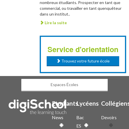
nombreux étudiants. Prospecter en tant que
commercial, ou travailler en tant quenquêteur
dans un institut..
Lire la suite
Service d'orientation
Trouvez votre future école
Espaces Écoles
Etudiants
Lycéens
Collégien
News
Bac
Devoirs
ES