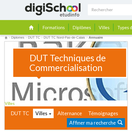
Formations
Diplômes
Villes
Types d
>
Diplomes
>
DUT TC
>
DUT TC Nord-Pas-de-Calais
>
Annuaire
DUT Techniques de
Commercialisation
Villes
DUT TC
Villes
Alternance
Témoignages
Affiner ma recherche