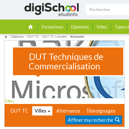
Formations
Diplômes
Villes
Types d
>
Diplomes
>
DUT TC
>
DUT TC Lorraine
>
Annuaire
DUT Techniques de
Commercialisation
Villes
DUT TC
Villes
Alternance
Témoignages
Affiner ma recherche