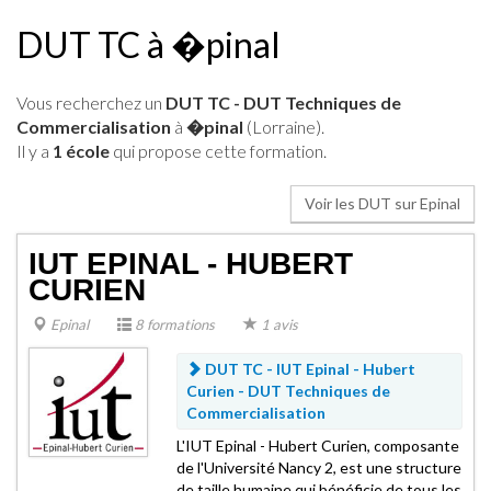
DUT TC à �pinal
Vous recherchez un
DUT TC - DUT Techniques de
Commercialisation
à
�pinal
(Lorraine).
Il y a
1 école
qui propose cette formation.
Voir les DUT sur Epinal
IUT EPINAL - HUBERT
CURIEN
Epinal
8 formations
1 avis
DUT TC - IUT Epinal - Hubert
Curien -
DUT Techniques de
Commercialisation
L'IUT Epinal - Hubert Curien, composante
de l'Université Nancy 2, est une structure
de taille humaine qui bénéficie de tous les