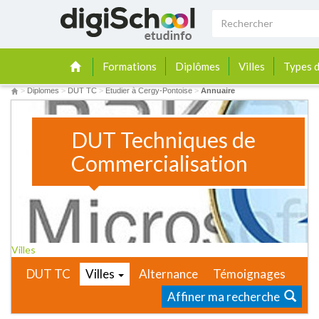
Formations
Diplômes
Villes
Types d
>
Diplomes
>
DUT TC
>
Etudier à Cergy-Pontoise
>
Annuaire
DUT Techniques de
Commercialisation
Villes
DUT TC
Villes
Alternance
Témoignages
Affiner ma recherche