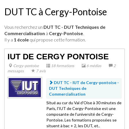
DUT TC à Cergy-Pontoise
Vous recherchez un
DUT TC - DUT Techniques de
Commercialisation
à
Cergy-Pontoise
.
Il y a
1 école
qui propose cette formation.
IUT DE CERGY PONTOISE
Cergy-pontoise
18 formations
6 médias
2
messages
7 avis
DUT TC - IUT de Cergy-pontoise -
DUT Techniques de
Commercialisation
Situé au cur du Val d'Oise à 30 minutes de
Paris, l'IUT de Cergy-Pontoise est une
composante de l'université de Cergy-
Pontoise. Les formations proposées se
situent à bac + 2, les DUT, et..