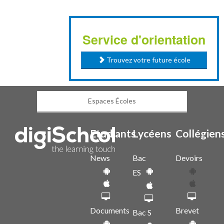
Service d'orientation
Trouvez votre future école
Espaces Écoles
Etudiants
Lycéens
Collégien
News
Bac
Devoirs
ES
Documents
Brevet
Bac S