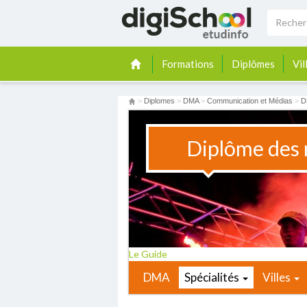
Formations
Diplômes
Vil
>
Diplomes
>
DMA
>
Communication et Médias
>
D
Diplôme des 
Le Guide
DMA
Spécialités
Villes