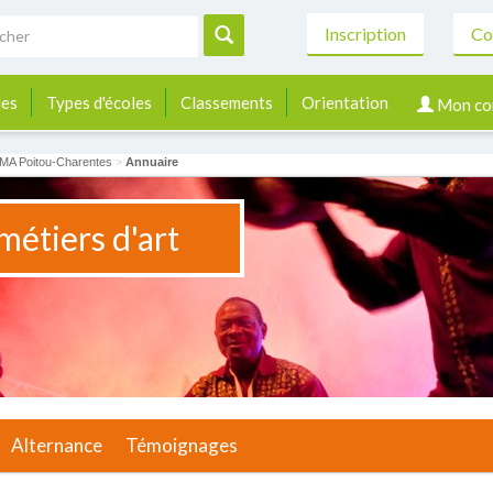
Inscription
Co
les
Types d'écoles
Classements
Orientation
Mon co
MA Poitou-Charentes
>
Annuaire
métiers d'art
Alternance
Témoignages