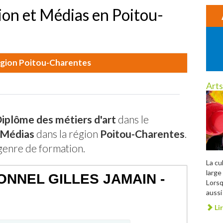
n et Médias en Poitou-
région Poitou-Charentes
Arts
iplôme des métiers d'art
dans le
 Médias
dans la région
Poitou-Charentes
.
genre de formation.
La cu
large 
NNEL GILLES JAMAIN -
Lorsq
aussi 
Lir