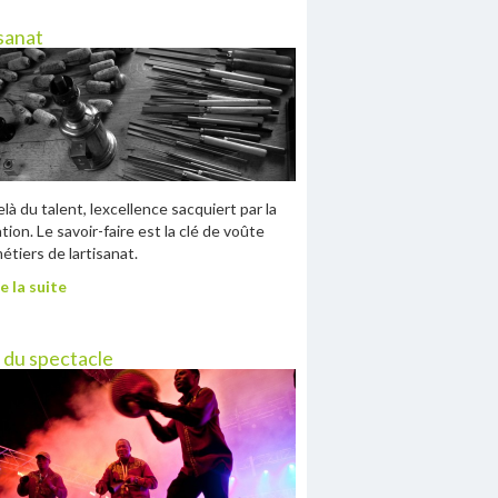
sanat
là du talent, lexcellence sacquiert par la
tion. Le savoir-faire est la clé de voûte
étiers de lartisanat.
e la suite
 du spectacle