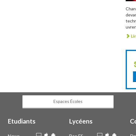
Chant
devan
techn
uvren
Lir
Espaces Écoles
Etudiants
Lycéens
C
News
Bac ES
De