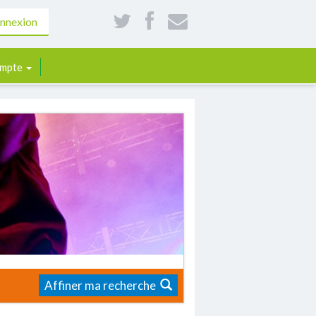
nnexion
mpte
Affiner ma recherche