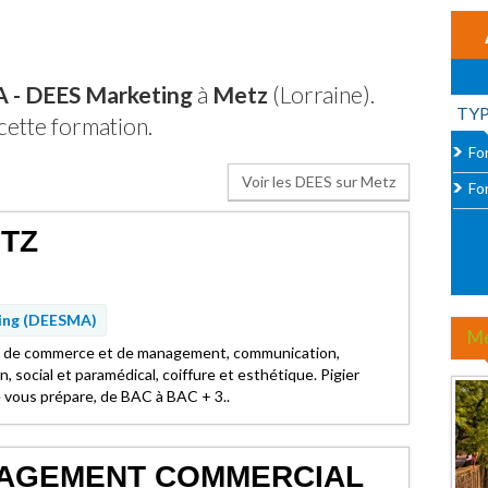
- DEES Marketing
à
Metz
(Lorraine).
TY
cette formation.
For
Voir les DEES sur Metz
Fo
ETZ
ing (DEESMA)
M
le de commerce et de management, communication,
n, social et paramédical, coiffure et esthétique. Pigier
vous prépare, de BAC à BAC + 3..
NAGEMENT COMMERCIAL