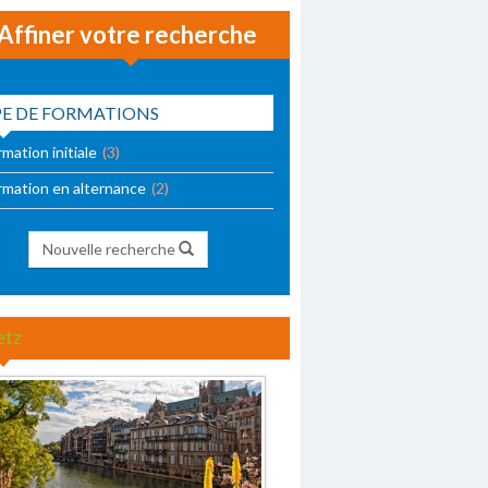
Affiner votre recherche
PE DE FORMATIONS
mation initiale
(3)
rmation en alternance
(2)
Nouvelle recherche
etz