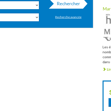
Rechercher
Mar
Recherche avancée
Les é
nombr
comme
dans 
Lir