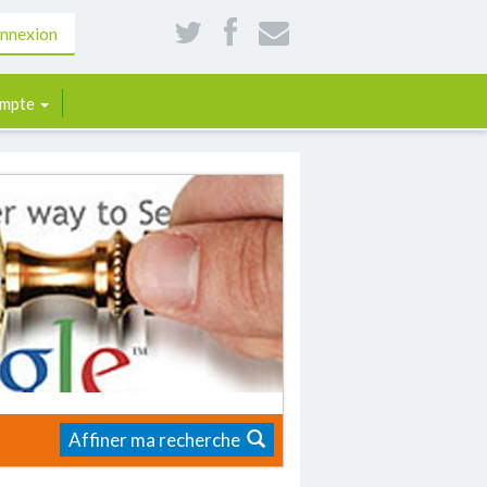
nnexion
mpte
Affiner ma recherche