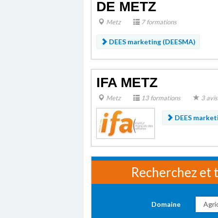
DE METZ
Metz
7 formations
DEES marketing (DEESMA)
IFA METZ
Metz
13 formations
3 avis
DEES market
Recherchez et t
Domaine