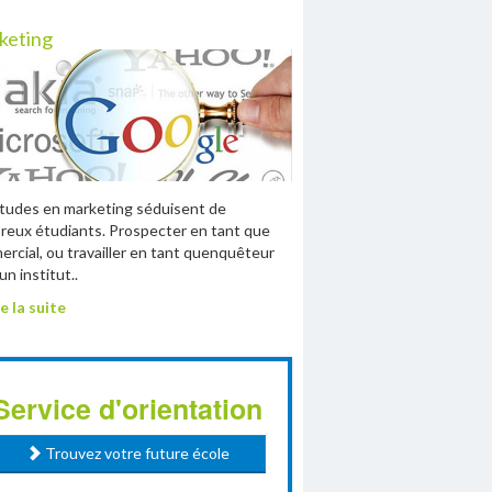
keting
tudes en marketing séduisent de
eux étudiants. Prospecter en tant que
rcial, ou travailler en tant quenquêteur
un institut..
e la suite
Service d'orientation
Trouvez votre future école