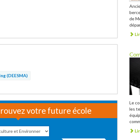
Ancie
berce
de Me
dépar
Lir
Com
ing (DEESMA)
Le c
rouvez votre future école
les t
équip
comme
Lir