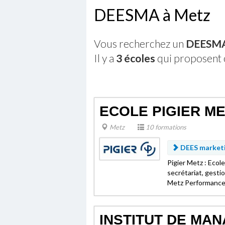
DEESMA à Metz
Vous recherchez un
DEESMA 
Il y a
3 écoles
qui proposent 
ECOLE PIGIER M
Metz
10 formations
DEES market
Pigier Metz : Eco
secrétariat, gestio
Metz Performance 
INSTITUT DE MA