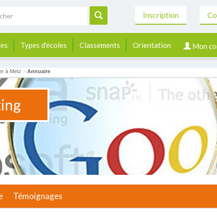
Inscription
Co
les
Types d'écoles
Classements
Orientation
Mon co
er à Metz
>
Annuaire
ing
e
Témoignages