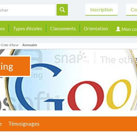
Inscription
Co
les
Types d'écoles
Classements
Orientation
Mon co
Cote d'Azur
>
Annuaire
ing
e
Témoignages