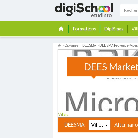
Formations
Diplômes
Vil
>
Diplomes
>
DEESMA
>
DEESMA Provence-Alpes-
DEES Market
Villes
DEESMA
Villes
Alternanc