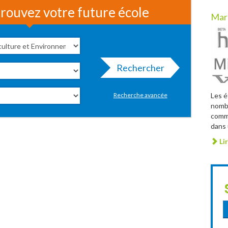
rouvez votre future école
Mar
Rechercher
Les é
Recherche avancée
nombr
comme
dans 
Lir