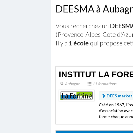
DEESMA à Aubag
Vous recherchez un
DEESMA 
(Provence-Alpes-Cote d'Azur
Il y a
1 école
qui propose cet
INSTITUT LA FOR
Aubagne
11 formations
DEES market
Créé en 1967, l'in
d'association avec 
forme chaque anné