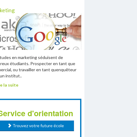
keting
tudes en marketing séduisent de
eux étudiants. Prospecter en tant que
rcial, ou travailler en tant quenquêteur
un institut..
e la suite
Service d'orientation
Trouvez votre future école