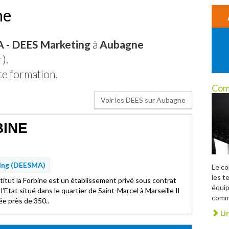
ne
- DEES Marketing
à
Aubagne
).
te formation.
Com
Voir les DEES sur Aubagne
BINE
ing (DEESMA)
Le c
les t
stitut la Forbine est un établissement privé sous contrat
équip
l'Etat situé dans le quartier de Saint-Marcel à Marseille Il
comme
e près de 350..
Lir