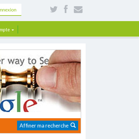
nnexion
mpte
Affiner ma recherche