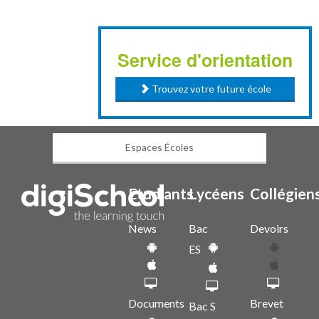
Service d'orientation
Trouvez votre future école
Espaces Écoles
Etudiants
Lycéens
Collégien
News
Bac
Devoirs
ES
Documents
Brevet
Bac S