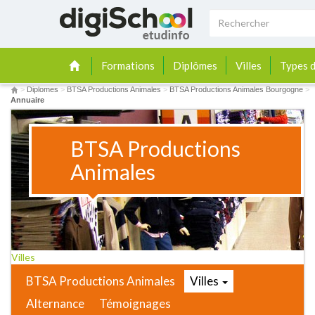
Formations
Diplômes
Villes
Types d
>
Diplomes
>
BTSA Productions Animales
>
BTSA Productions Animales Bourgogne
>
Annuaire
BTSA Productions
Animales
Villes
BTSA Productions Animales
Villes
Alternance
Témoignages