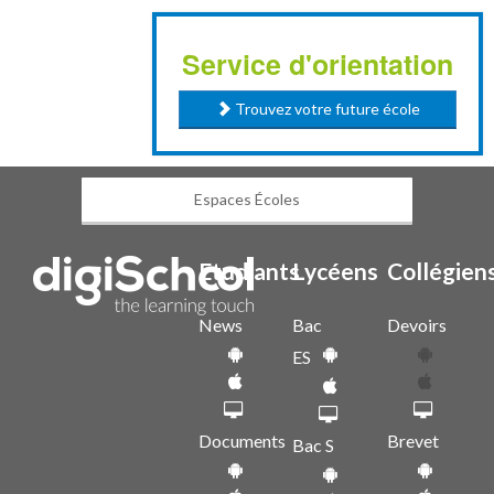
Service d'orientation
Trouvez votre future école
Espaces Écoles
Etudiants
Lycéens
Collégien
News
Bac
Devoirs
ES
Documents
Brevet
Bac S