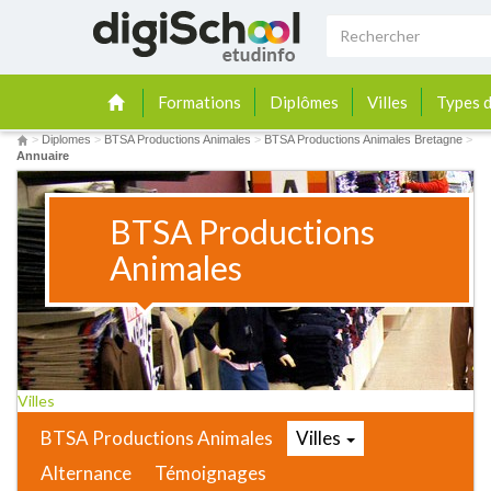
Formations
Diplômes
Villes
Types d
>
Diplomes
>
BTSA Productions Animales
>
BTSA Productions Animales Bretagne
>
Annuaire
BTSA Productions
Animales
Villes
BTSA Productions Animales
Villes
Alternance
Témoignages