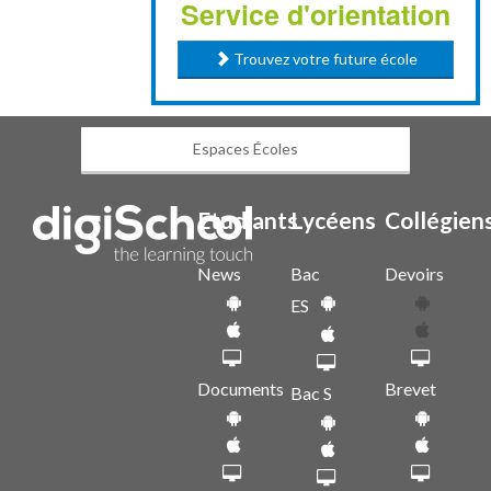
Service d'orientation
Trouvez votre future école
Espaces Écoles
Etudiants
Lycéens
Collégien
News
Bac
Devoirs
ES
Documents
Brevet
Bac S