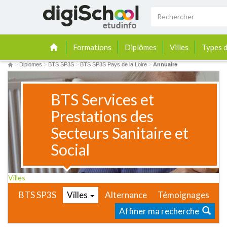
Formations
Diplômes
Villes
Types d
>
Diplomes
>
BTS SP3S
>
BTS SP3S Pays de la Loire
>
Annuaire
BTS Services et
Prestations des
Secteurs Sanitaire et
Social
Villes
BTS SP3S
Villes
Alternance
Témoignages
Affiner ma recherche