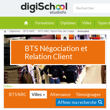
Formations
Diplômes
Villes
Types d
>
Diplomes
>
BTS NRC
>
BTS NRC Nord-Pas-de-Calais
>
Annuaire
BTS Négociation et
Relation Client
Villes
BTS NRC
Villes
Alternance
Témoignages
Affiner ma recherche