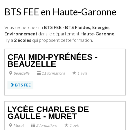
BTS FEE en Haute-Garonne
Vous recherchez un
BTS FEE - BTS Fluides, Energie,
Environnement
dans le département
Haute-Garonne
.
Il y a
2 écoles
qui proposent cette formation.
CFAI MIDI-PYRÉNÉES -
BEAUZELLE
Beauzelle
11 formations
1 avis
BTS FEE
LYCÉE CHARLES DE
GAULLE - MURET
Muret
2 formations
1 avis