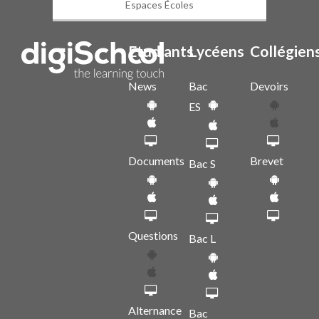
Espaces Écoles
Etudiants
Lycéens
Collégien
News
Bac
Devoirs
ES
Documents
Brevet
Bac S
Questions
Bac L
Alternance
Bac