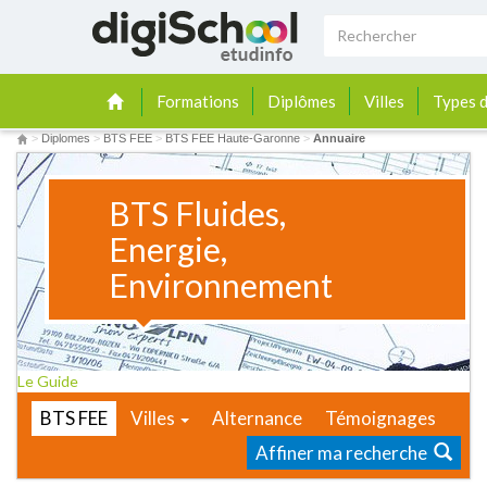
Formations
Diplômes
Villes
Types d
>
Diplomes
>
BTS FEE
>
BTS FEE Haute-Garonne
>
Annuaire
BTS Fluides,
Energie,
Environnement
Le Guide
BTS FEE
Villes
Alternance
Témoignages
Affiner ma recherche