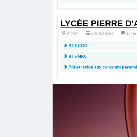
LYCÉE PIERRE D
Muret
3 formations
1 mes
BTS CGO
BTS NRC
Préparation aux concours param