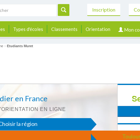
Inscription
Co
les
Types d'écoles
Classements
Orientation
Mon co
ne
>
Etudiants Muret
Se
dier en France
'ORIENTATION EN LIGNE
Choisir la région
Toulou
hoisir le domaine