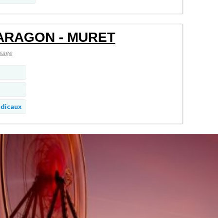
'ARAGON - MURET
sage
édicaux