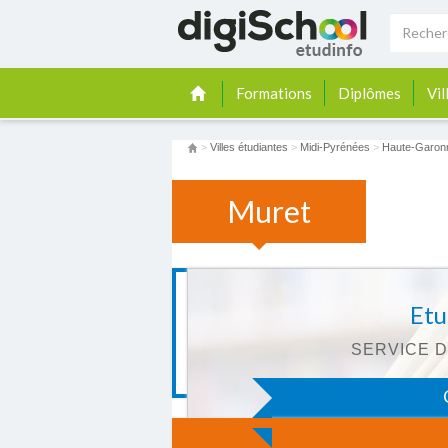
Formations
Diplômes
Vil
>
Villes étudiantes
>
Midi-Pyrénées
>
Haute-Garon
Muret
Etu
SERVICE D
C