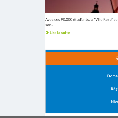
Avec ces 90.000 étudiants, la "Ville Rose" se 
son..
Lire la suite
R
Doma
Rég
Niv