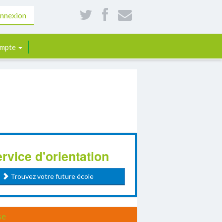
nnexion
mpte
rvice d'orientation
Trouvez votre future école
se