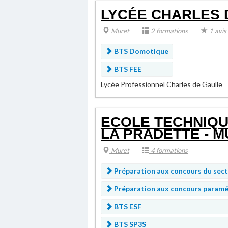
LYCÉE CHARLES 
Muret
2 formations
1 avis
BTS Domotique
BTS FEE
Lycée Professionnel Charles de Gaulle
ECOLE TECHNIQU
LA PRADETTE - 
Muret
4 formations
Préparation aux concours du sect
Préparation aux concours param
BTS ESF
BTS SP3S