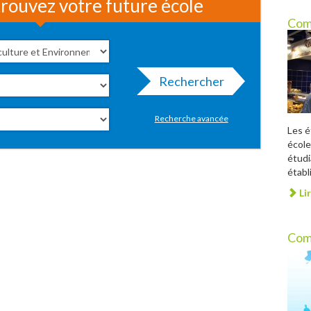
rouvez votre future école
Com
Rechercher
Recherche avancée
Les é
école
étudi
établ
Lir
Com