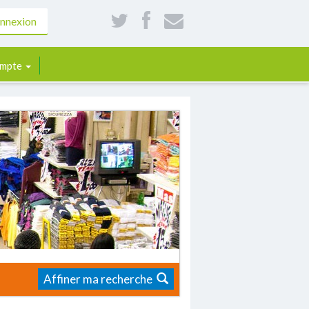
nnexion
mpte
Affiner ma recherche