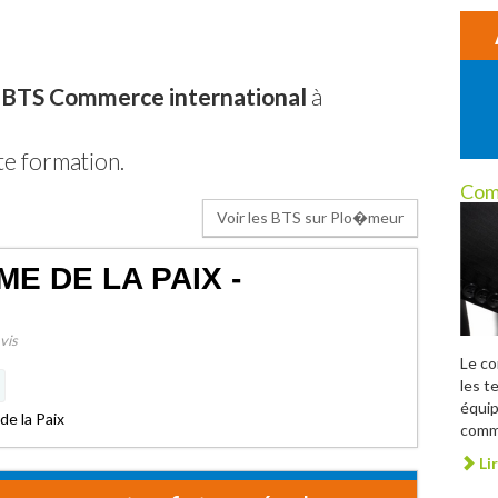
- BTS Commerce international
à
te formation.
Com
Voir les BTS sur Plo�meur
E DE LA PAIX -
vis
Le c
les t
équip
e la Paix
comme
Lir