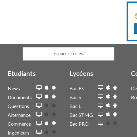
Espaces Écoles
Etudiants
Lycéens
C
News
Bac ES
De
Documents
Bac S
Br
Questions
Bac L
Alternance
Bac STMG
Commerce
Bac PRO
Ingénieurs