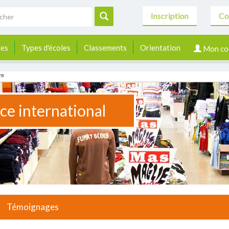
Inscription
Co
les
Types d'écoles
Classements
Orientation
Mon co
re
e international
Témoignages