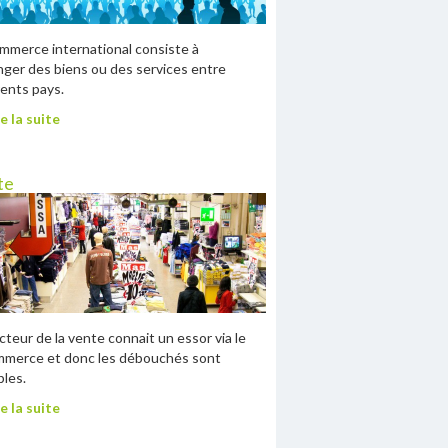
mmerce international consiste à
ger des biens ou des services entre
rents pays.
e la suite
te
cteur de la vente connait un essor via le
mmerce et donc les débouchés sont
ples.
e la suite