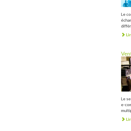
Le co
échan
diffé
Lir
Ven
Le se
e-co
multi
Lir