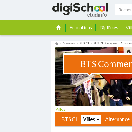
Formations
Diplômes
Vil
>
Diplomes
>
BTS CI
>
BTS CI Bretagne
>
Annuai
BTS Commerc
Villes
BTS CI
Villes
Alternance